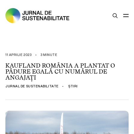
SUSTENABILITATE
ȘTIRI
11 APRILIE 2023
•
3 MINUTE
OPINII
KAUFLAND ROMÂNIA A PLANTAT O
PĂDURE EGALĂ CU NUMĂRUL DE
ESG
ANGAJAȚI
LEGISLAȚIE
JURNAL DE SUSTENABILITATE
•
ȘTIRI
BUNE PRACTICI
COMPANII SUSTENABILE