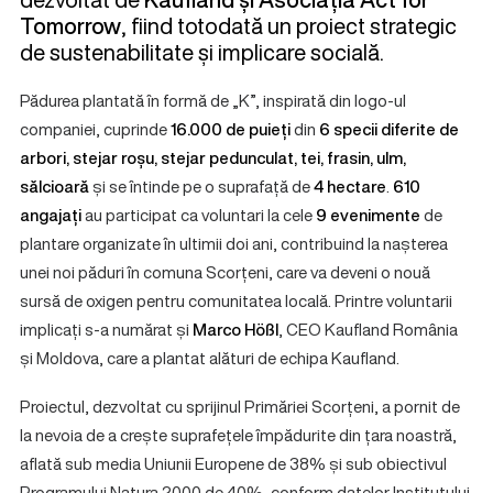
Tomorrow
, fiind totodată un proiect strategic
de sustenabilitate și implicare socială.
Pădurea plantată în formă de „K”, inspirată din logo-ul
companiei, cuprinde
16.000 de puieți
din
6 specii diferite de
arbori, stejar roșu, stejar pedunculat, tei, frasin, ulm,
sălcioară
și se întinde pe o suprafață de
4 hectare
.
610
angajați
au participat ca voluntari la cele
9 evenimente
de
plantare organizate în ultimii doi ani, contribuind la nașterea
unei noi păduri în comuna Scorțeni, care va deveni o nouă
sursă de oxigen pentru comunitatea locală. Printre voluntarii
implicați s-a numărat și
Marco Hößl
, CEO Kaufland România
și Moldova, care a plantat alături de echipa Kaufland.
Proiectul, dezvoltat cu sprijinul Primăriei Scorțeni, a pornit de
la nevoia de a crește suprafețele împădurite din țara noastră,
aflată sub media Uniunii Europene de 38% și sub obiectivul
Programului Natura 2000 de 40%, conform datelor Institutului