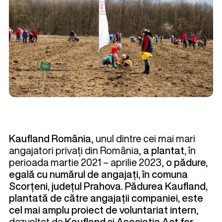
Kaufland România
, unul dintre cei mai mari
angajatori privați din România,
a plantat,
în
perioada martie 2021 – aprilie 2023,
o pădure,
egală cu numărul de angajați, în comuna
Scorțeni, județul Prahova.
Pădurea Kaufland,
plantată de către angajații companiei, este
cel mai amplu proiect de voluntariat intern
,
dezvoltat de
Kaufland și Asociația Act for