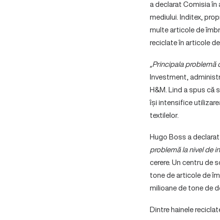
a declarat Comisia în a
mediului. Inditex, prop
multe articole de îmb
reciclate în articole 
„Principala problemă
Investment, administra
H&M. Lind a spus că s-
își intensifice utiliza
textilelor.
Hugo Boss a declarat 
problemă la nivel de in
cerere. Un centru de s
tone de articole de î
milioane de tone de deș
Dintre hainele recicla