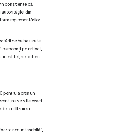
vin conștiente că
autoritățile; din
nform reglementărilor
lectării de haine uzate
2 eurocenți pe articol,
n acest fel, ne putem
30 pentru a crea un
ezent, nu se știe exact
 de reutilizare a
„foarte nesustenabilă”,