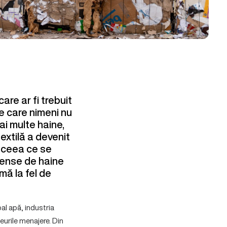
care ar fi trebuit
e care nimeni nu
ai multe haine,
textilă a devenit
v ceea ce se
mense de haine
mă la fel de
al apă, industria
eurile menajere. Din