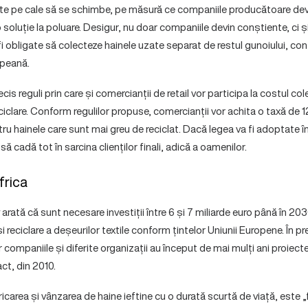
 este pe cale să se schimbe, pe măsură ce companiile producătoare de
soluție la poluare. Desigur, nu doar companiile devin conștiente, ci și 
i obligate să colecteze hainele uzate separat de restul gunoiului, co
peană.
cis reguli prin care și comercianții de retail vor participa la costul co
eciclare. Conform regulilor propuse, comercianții vor achita o taxă de 1
tru hainele care sunt mai greu de reciclat. Dacă legea va fi adoptate î
 cadă tot în sarcina clienților finali, adică a oamenilor.
frica
arată că sunt necesare investiții între 6 și 7 miliarde euro până în 20
 reciclare a deșeurilor textile conform țintelor Uniunii Europene. În pr
ar companiile și diferite organizații au început de mai mulți ani proiecte
ct, din 2010.
icarea și vânzarea de haine ieftine cu o durată scurtă de viață, este 