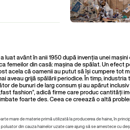
 a luat avânt în anii 1950 după invenția unei mașini 
a femeilor din casă: mașina de spălat. Un efect p
fost acela că oamenii au putut să își cumpere tot m
ai aveau grijă spălării periodice. În timp, industria 
ător de bunuri de larg consum și au apărut inclusi
ast fashion”, adică firme care produc cantități i
himbate foarte des. Ceea ce creează o altă proble
arte mare de materie primă utilizată la producerea de haine, în princip
e poluator din cauza hainelor uzate care ajung să se amestece cu deș