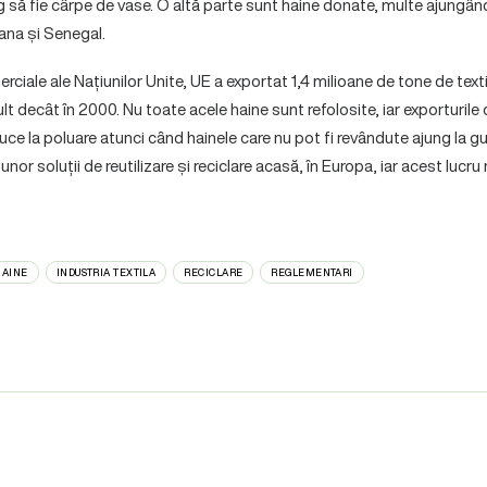
 să fie cârpe de vase. O altă parte sunt haine donate, multe ajungând î
na și Senegal.
iale ale Națiunilor Unite, UE a exportat 1,4 milioane de tone de text
t decât în 2000. Nu toate acele haine sunt refolosite, iar exporturile
uce la poluare atunci când hainele care nu pot fi revândute ajung la g
nor soluții de reutilizare și reciclare acasă, în Europa, iar acest lucru
HAINE
INDUSTRIA TEXTILA
RECICLARE
REGLEMENTARI