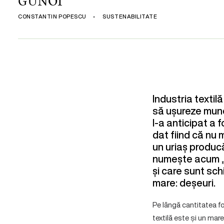
GUNOI
CONSTANTIN POPESCU
•
SUSTENABILITATE
Industria textilă
să ușureze munc
l-a anticipat a 
dat fiind că nu m
un uriaș produc
numește acum „f
și care sunt sc
mare: deșeuri.
Pe lângă cantitatea fo
textilă este și un mar