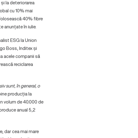
 și la deteriorarea
 global cu 10% mai
 folosească 40% fibre
 anunțate în iulie.
analist ESG la Union
go Boss, Inditex și
ca acele companii să
crească reciclarea
v sunt, în general, o
ine producția la
l un volum de 40.000 de
 produce anual 5,2
re, dar cea mai mare