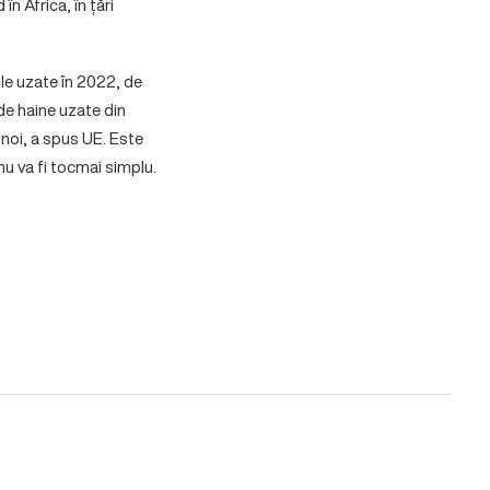
n Africa, în țări
ile uzate în 2022, de
 de haine uzate din
unoi, a spus UE. Este
 nu va fi tocmai simplu.