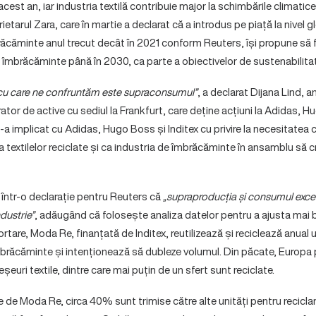
cest an, iar industria textilă contribuie major la schimbările climatice
rietarul Zara, care în martie a declarat că a introdus pe piață la nivel
răcăminte anul trecut decât în 2021 conform Reuters, își propune să
de îmbrăcăminte până în 2030, ca parte a obiectivelor de sustenabilitate
 cu care ne confruntăm este supraconsumul”
, a declarat Dijana Lind, 
tor de active cu sediul la Frankfurt, care deține acțiuni la Adidas, Hu
a implicat cu Adidas, Hugo Boss și Inditex cu privire la necesitatea 
rea textilelor reciclate și ca industria de îmbrăcăminte în ansamblu să 
într-o declarație pentru Reuters că
„supraproducția și consumul excesi
dustrie”
, adăugând că folosește analiza datelor pentru a ajusta mai b
ortare, Moda Re, finanțată de Inditex, reutilizează și reciclează anua
mbrăcăminte și intenționează să dubleze volumul. Din păcate, Europa
euri textile, dintre care mai puțin de un sfert sunt reciclate.
te de Moda Re, circa 40% sunt trimise către alte unități pentru recicla