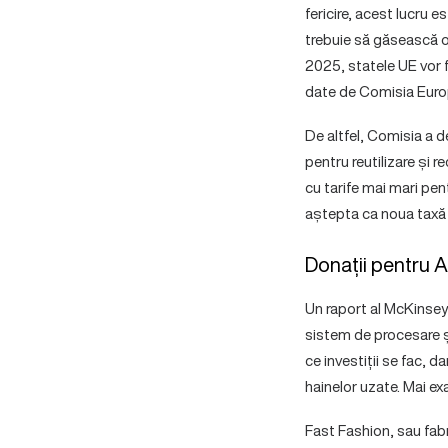
fericire, acest lucru
trebuie să găsească o 
2025, statele UE vor f
date de Comisia Euro
De altfel, Comisia a de
pentru reutilizare și r
cu tarife mai mari pen
aștepta ca noua taxă să
Donații pentru A
Un raport al McKinsey 
sistem de procesare și
ce investiții se fac, d
hainelor uzate. Mai exa
Fast Fashion, sau fabr