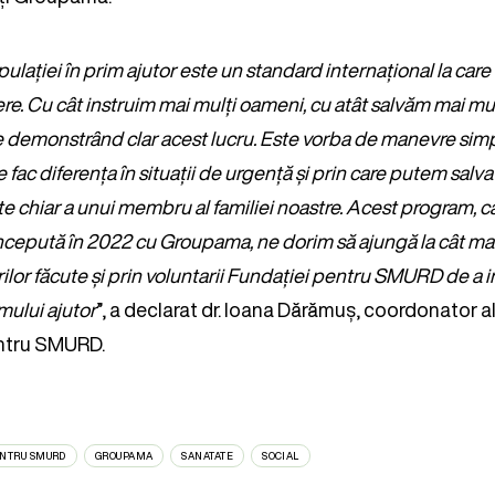
pulației în prim ajutor este un standard internațional la car
re. Cu cât instruim mai mulți oameni, cu atât salvăm mai multe
e demonstrând clar acest lucru. Este vorba de manevre sim
re fac diferența în situații de urgență și prin care putem sal
te chiar a unui membru al familiei noastre. Acest program, 
ncepută în 2022 cu Groupama, ne dorim să ajungă la cât mai
rilor făcute și prin voluntarii Fundației pentru SMURD de a i
mului ajutor
”, a declarat dr. Ioana Dărămuș, coordonator al 
ntru SMURD.
ENTRU SMURD
GROUPAMA
SANATATE
SOCIAL