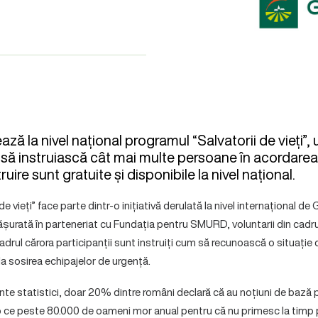
ă la nivel național programul “Salvatorii de vieți”, 
 să instruiască cât mai multe persoane în acordarea 
ruire sunt gratuite și disponibile la nivel național.
e vieți” face parte dintr-o inițiativă derulată la nivel internațional d
șurată în parteneriat cu Fundația pentru SMURD, voluntarii din cadru
cadrul cărora participanții sunt instruiți cum să recunoască o situație
la sosirea echipajelor de urgență.
ente statistici, doar 20% dintre români declară că au noțiuni de bază 
mp ce peste 80.000 de oameni mor anual pentru că nu primesc la timp p