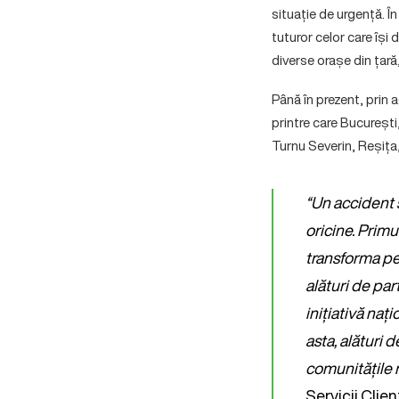
situație de urgență. 
tuturor celor care își 
diverse orașe din țară,
Până în prezent, prin
printre care Bucureșt
Turnu Severin, Reșița,
“Un accident 
oricine. Primu
transforma pe 
alături de pa
inițiativă naț
asta, alături 
comunitățile 
Servicii Clie