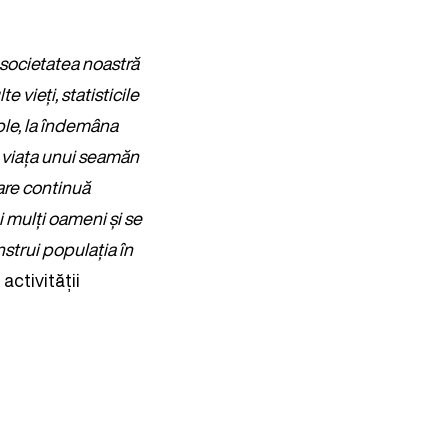
e societatea noastră
 vieți, statisticile
ple, la îndemâna
va viața unui seamăn
care continuă
 mulți oameni și se
nstrui populația în
activității