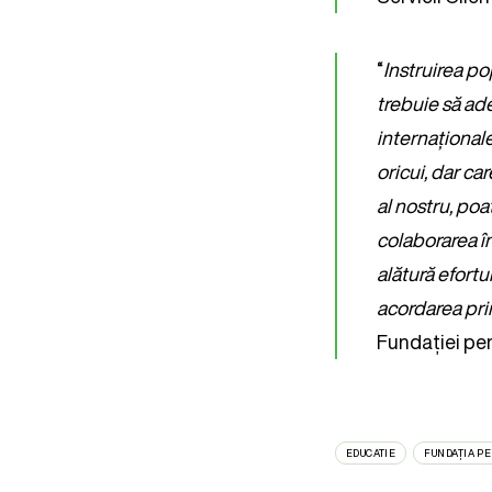
“
Instruirea po
trebuie să ade
internațional
oricui, dar ca
al nostru, poa
colaborarea î
alătură efortu
acordarea pri
Fundației pe
EDUCATIE
FUNDAȚIA P