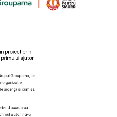
un proiect prin
primului ajutor.
e Grupul Groupama, iar
l organizației
 de urgență și cum să
privind acordarea
rimul ajutor într-o