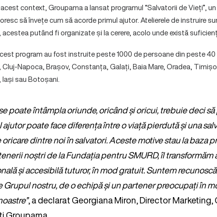
În acest context, Groupama a lansat programul “Salvatorii de Vieți”, 
doresc să învețe cum să acorde primul ajutor. Atelierele de instruire su
 acestea putând fi organizate și la cerere, acolo unde există suficienți
 acest program au fost instruite peste 1000 de persoane din peste 40 
i, Cluj-Napoca, Brașov, Constanța, Galați, Baia Mare, Oradea, Timiș
 Iași sau Botoșani.
se poate întâmpla oriunde, oricând și oricui, trebuie deci s
l ajutor poate face diferența între o viață pierdută și una sal
oricare dintre noi în salvatori. Aceste motive stau la baza p
rtenerii noștri de la Fundația pentru SMURD, îl transformăm 
ională și accesibilă tuturor, în mod gratuit. Suntem recunosc
de Grupul nostru, de o echipă și un partener preocupați în m
noastre”
, a declarat Georgiana Miron, Director Marketing,
nți Groupama.