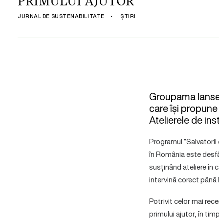
PRIMULUI AJUTOR
JURNAL DE SUSTENABILITATE
•
ȘTIRI
Groupama lanseaz
care își propune
Atelierele de inst
Programul “Salvatorii d
în România este desfă
susținând ateliere în 
intervină corect până 
Potrivit celor mai rec
primului ajutor, în ti