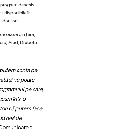
un program deschis
nt disponibile în
 doritori.
de orașe din țară,
oara, Arad, Drobeta
ă putem conta pe
vată și ne poate
rogramului pe care,
acum într-o
ători că putem face
od real de
 Comunicare și