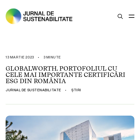
SUSTENABILITATE
ȘTIRI
13 MARTIE 2023
•
3 MINUTE
OPINII
GLOBALWORTH. PORTOFOLIUL CU
CELE MAI IMPORTANTE CERTIFICĂRI
ESG
ESG DIN ROMÂNIA
LEGISLAȚIE
JURNAL DE SUSTENABILITATE
•
ȘTIRI
BUNE PRACTICI
COMPANII SUSTENABILE