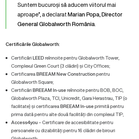
Suntem bucuroși să aducem viitorul mai
aproape”, a declarat
Marian Popa
,
Director
General Globalworth România
.
Certificările Globalworth:
Certificări
LEED
reînnoite pentru Globalworth Tower,
Complexul Green Court (3 clădiri) și City Offices;
Certificarea
BREEAM New Construction
pentru
Globalworth Square;
Certificări
BREEAM In-use
reînnoite pentru BOB, BOC,
Globalworth Plaza, TCI, Unicredit, Gara Herastrau, TIP (o
facilitate) și certificarea
BREEAM In-use
primită pentru
prima dată pentru alte două facilități din complexul TIP;
Access4you
– Certificare de accesibilitate pentru
persoanele cu dizabilități pentru 16 clădiri de birouri
Globalworth;