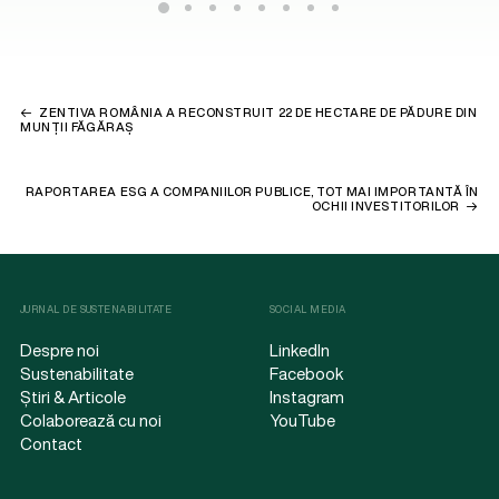
ZENTIVA ROMÂNIA A RECONSTRUIT 22 DE HECTARE DE PĂDURE DIN
MUNȚII FĂGĂRAȘ
RAPORTAREA ESG A COMPANIILOR PUBLICE, TOT MAI IMPORTANTĂ ÎN
OCHII INVESTITORILOR
JURNAL DE SUSTENABILITATE
SOCIAL MEDIA
Despre noi
LinkedIn
Sustenabilitate
Facebook
Știri & Articole
Instagram
Colaborează cu noi
YouTube
Contact