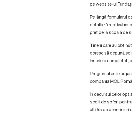
pe website-ul Fundaț
Pe lângă formularul d
detaliază motivul înscr
preț de la școala de ș
Tinerii care au obținu
doresc să depună solic
înscriere completat, c
Programul este organi
compania MOL Român
În decursul celor opt 
școlii de șoferi pentr
alți 55 de beneficiari