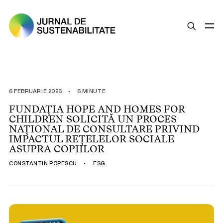
SUSTENABILITATE
ȘTIRI
6 FEBRUARIE 2026
•
6 MINUTE
OPINII
FUNDAȚIA HOPE AND HOMES FOR
CHILDREN SOLICITĂ UN PROCES
ESG
NAȚIONAL DE CONSULTARE PRIVIND
LEGISLAȚIE
IMPACTUL REȚELELOR SOCIALE
ASUPRA COPIILOR
BUNE PRACTICI
CONSTANTIN POPESCU
•
ESG
COMPANII SUSTENABILE