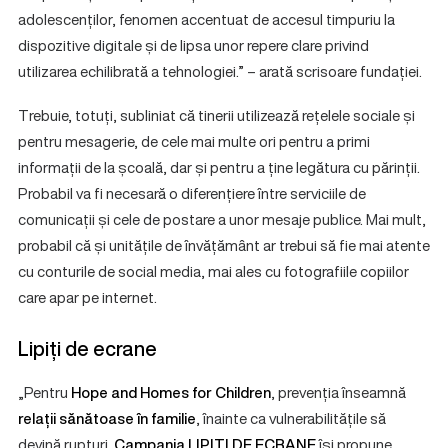
adolescenților, fenomen accentuat de accesul timpuriu la
dispozitive digitale și de lipsa unor repere clare privind
utilizarea echilibrată a tehnologiei.” – arată scrisoare fundației.
Trebuie, totuți, subliniat că tinerii utilizează rețelele sociale și
pentru mesagerie, de cele mai multe ori pentru a primi
informații de la școală, dar și pentru a ține legătura cu părinții.
Probabil va fi necesară o diferențiere între serviciile de
comunicații și cele de postare a unor mesaje publice. Mai mult,
probabil că și unitățile de învățământ ar trebui să fie mai atente
cu conturile de social media, mai ales cu fotografiile copiilor
care apar pe internet.
Lipiți de ecrane
„Pentru
Hope and Homes for Children
, prevenția înseamnă
relații sănătoase în familie
, înainte ca vulnerabilitățile să
devină rupturi.
Campania LIPIȚI DE ECRANE
își propune