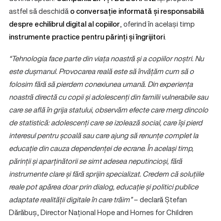
astfel să deschidă
o conversație informată și responsabilă
despre echilibrul digital al copiilor
, oferind în același timp
instrumente practice pentru părinți și îngrijitori
.
“Tehnologia face parte din viața noastră și a copiilor noștri. Nu
este dușmanul. Provocarea reală este să învățăm cum să o
folosim fără să pierdem conexiunea umană. Din experiența
noastră directă cu copii și adolescenți din familii vulnerabile sau
care se află în grija statului, observăm efecte care merg dincolo
de statistică: adolescenți care se izolează social, care își pierd
interesul pentru școală sau care ajung să renunțe complet la
educație din cauza dependenței de ecrane. În același timp,
părinții și aparținătorii se simt adesea neputincioși, fără
instrumente clare și fără sprijin specializat. Credem că soluțiile
reale pot apărea doar prin dialog, educație și politici publice
adaptate realității digitale în care trăim”
– declară Ștefan
Dărăbuș, Director Național Hope and Homes for Children