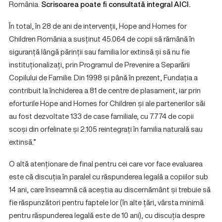
România.
Scrisoarea poate fi consultată integral
AICI.
În total, în 28 de ani de intervenții, Hope and Homes for
Children România a susținut 45.064 de copii să rămână în
siguranță lângă părinții sau familia lor extinsă și să nu fie
instituționalizați, prin Programul de Prevenire a Separării
Copilului de Familie. Din 1998 și până în prezent, Fundația a
contribuit la închiderea a 81 de centre de plasament, iar prin
eforturile Hope and Homes for Children și ale partenerilor săi
au fost dezvoltate 133 de case familiale, cu 7.774 de copii
scoși din orfelinate și 2.105 reintegrați în familia naturală sau
extinsă.”
O altă atenționare de final pentru cei care vor face evaluarea
este că discuția în paralel cu răspunderea legală a copiilor sub
14 ani, care înseamnă că aceștia au discernământ și trebuie să
fie răspunzători pentru faptele lor (în alte țări, vârsta minimă
pentru răspunderea legală este de 10 ani), cu discuția despre