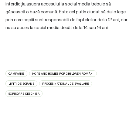
interdicția asupra accesului la social media trebuie să
găsească o bază comună. Este cel puțin ciudat să dai o lege
prin care copiii sunt responsabili de faptele lor de la 12 ani, dar
nu au acces la social media decât de la 14 sau 16 ani.
CAMPANIE
HOPE AND HOMES FOR CHILDREN ROMÂNI
LIPITI DE ECRANE
PROCES NATIONAL DE EVALUARE
SCRISOARE DESCHISA