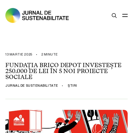
SUSTENABILITATE
ȘTIRI
13 MARTIE 2025
•
2 MINUTE
OPINII
FUNDAȚIA BRICO DEPOT INVESTEȘTE
250.000 DE LEI ÎN 5 NOI PROIECTE
ESG
SOCIALE
LEGISLAȚIE
JURNAL DE SUSTENABILITATE
•
ȘTIRI
BUNE PRACTICI
COMPANII SUSTENABILE