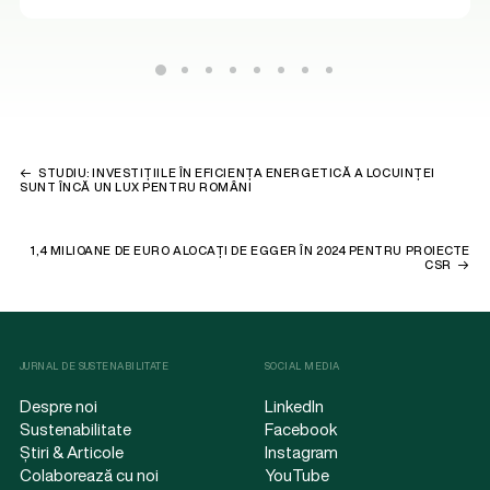
STUDIU: INVESTIȚIILE ÎN EFICIENȚA ENERGETICĂ A LOCUINȚEI
SUNT ÎNCĂ UN LUX PENTRU ROMÂNI
1,4 MILIOANE DE EURO ALOCAȚI DE EGGER ÎN 2024 PENTRU PROIECTE
CSR
JURNAL DE SUSTENABILITATE
SOCIAL MEDIA
Despre noi
LinkedIn
Sustenabilitate
Facebook
Știri & Articole
Instagram
Colaborează cu noi
YouTube