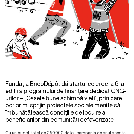
Fundația BricoDépôt dă startul celei de-a 6-a
ediții a programului de finanțare dedicat ONG-
urilor – „Casele bune schimbă vieți”, prin care
pot primi sprijin proiectele sociale menite să
îmbunătățească condițiile de locuire a
beneficiarilor din comunități defavorizate.
Cu un buget total de 250.000 de lei, campania de anul acesta