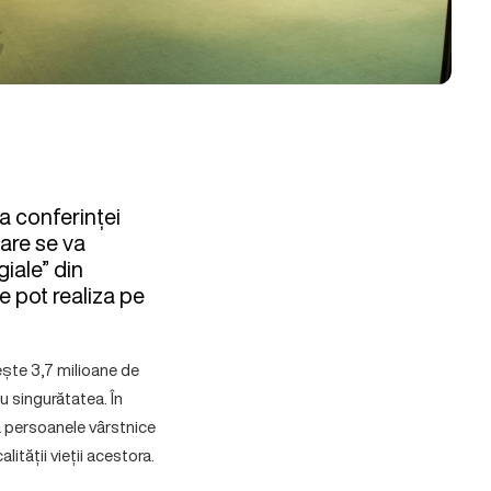
a conferinței
are se va
giale” din
e pot realiza pe
ște 3,7 milioane de
u singurătatea. În
ă persoanele vârstnice
ității vieții acestora.