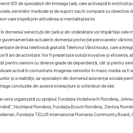
ste 120 de specialiști din întreaga țară, care activează în instituții p
ociale, serviciilor medicale și de suport sau în companii cu obiective 
ori care inspiră prin atitudinea și mentalitatea lor.
n domeniul senectuții din țară și din străinătate vor împărtăși cele ma
le guvernamentale actuale în domeniul protecției persoanelor vârstnic
dențiate de linia telefonică gratuită Telefonul Vârstnicului, care a înre
e 9 ani de activitate. Vor fi prezentate soluții inovative și eficiente, at
atât pentru seniorii cu diverse grade de dependență, cât și pentru seni
licare activă în comunitate. Imaginea seniorilor în mass-media va fi a
ilor și a realității, iar specialiști din domeniul asistenței sociale pentr
 trage concluziile din aceste interacțiuni și schimburi de idei.
an este organizată cu sprijinul: Fundația Vodafone în România, Joh
omână”, Hochland România, Fundația Bosch România, Zentiva Româ
deman, Fundația TELUS International Romania Community Board,