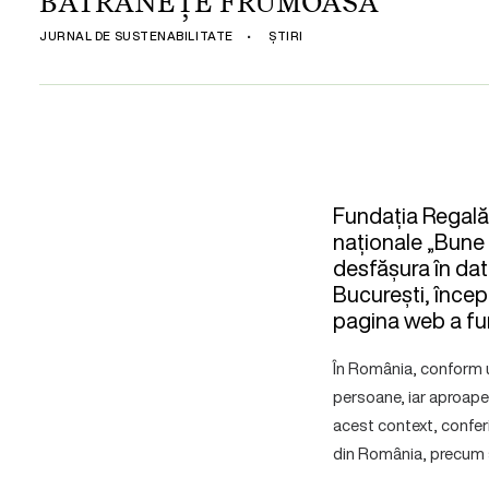
BĂTRÂNEȚE FRUMOASĂ”
JURNAL DE SUSTENABILITATE
•
ȘTIRI
Fundația Regală 
naționale „Bune 
desfășura în data
București, încep
pagina web a fun
În România, conform u
persoane, iar aproape 
acest context, confer
din România, precum și