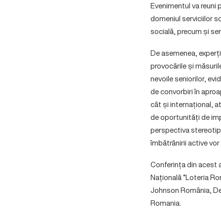
Evenimentul va reuni pe
domeniul serviciilor s
socială, precum și seni
De asemenea, experți î
provocările și măsuri
nevoile seniorilor, evi
de convorbiri în aproap
cât și internațional, 
de oportunități de imp
perspectiva stereotipur
îmbătrânirii active vor
Conferința din acest 
Națională “Loteria R
Johnson România, De
Romania.