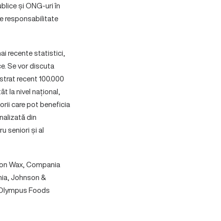
ublice și ONG-uri în
de responsabilitate
i recente statistici,
e. Se vor discuta
gistrat recent 100.000
ât la nivel național,
orii care pot beneficia
nalizată din
u seniori și al
nson Wax, Compania
nia, Johnson &
 Olympus Foods