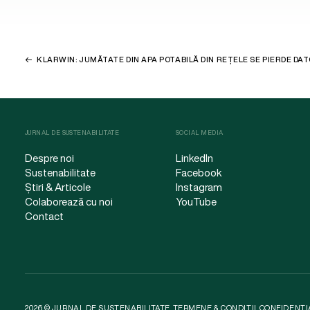
KLARWIN: JUMĂTATE DIN APA POTABILĂ DIN REȚELE SE PIERDE DA
JURNAL DE SUSTENABILITATE
SOCIAL MEDIA
Despre noi
LinkedIn
Sustenabilitate
Facebook
Știri & Articole
Instagram
Colaborează cu noi
YouTube
Contact
2026 © JURNAL DE SUSTENABILITATE.
TERMENE & CONDIȚII
.
CONFIDENȚI