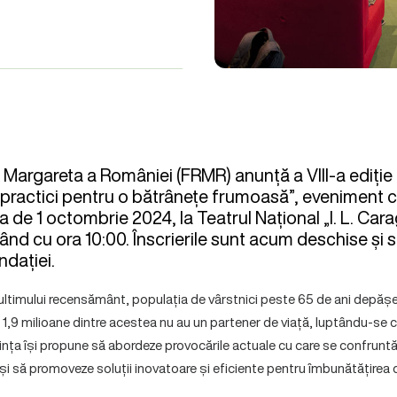
Margareta a României (FRMR) anunță a VIII-a ediție 
practici pentru o bătrânețe frumoasă”, eveniment c
 de 1 octombrie 2024, la Teatrul Național „I. L. Cara
ând cu ora 10:00. Înscrierile sunt acum deschise și s
dației.
ltimului recensământ, populația de vârstnici peste 65 de ani depășe
1,9 milioane dintre acestea nu au un partener de viață, luptându-se c
ința își propune să abordeze provocările actuale cu care se confrunt
 să promoveze soluții inovatoare și eficiente pentru îmbunătățirea cal