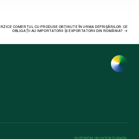
RZICE COMERȚUL CU PRODUSE OBȚINUTE ÎN URMA DEFRIȘĂRILOR. CE
OBLIGAȚII AU IMPORTATORII ȘI EXPORTATORII DIN ROMÂNIA?
SUSȚINEM UN VIITOR DURABIL