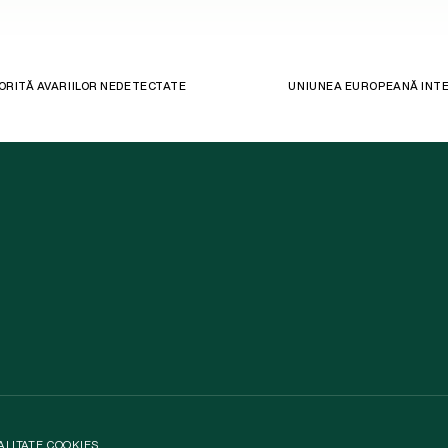
TORITĂ AVARIILOR NEDETECTATE
UNIUNEA EUROPEANĂ INTE
ALITATE
.
COOKIES