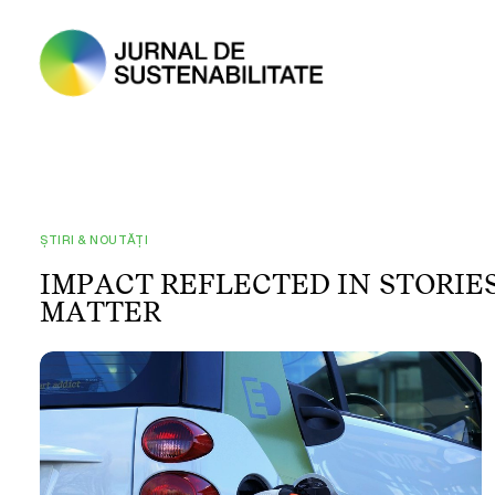
ȘTIRI & NOUTĂȚI
I
M
P
A
C
T
R
E
F
L
E
C
T
E
D
I
N
S
T
O
R
I
E
M
A
T
T
E
R