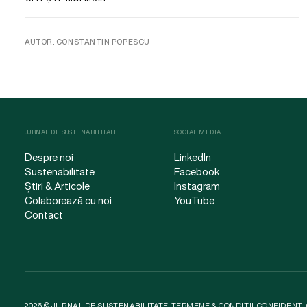
AUTOR. CONSTANTIN POPESCU
JURNAL DE SUSTENABILITATE
SOCIAL MEDIA
Despre noi
LinkedIn
Sustenabilitate
Facebook
Știri & Articole
Instagram
Colaborează cu noi
YouTube
Contact
2026 © JURNAL DE SUSTENABILITATE.
TERMENE & CONDIȚII
.
CONFIDENȚI