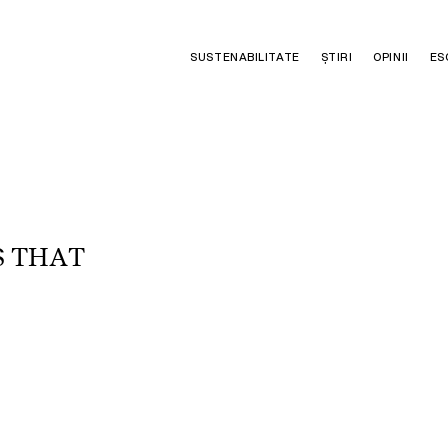
SUSTENABILITATE
ȘTIRI
OPINII
ES
S
T
H
A
T