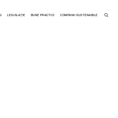
G
LEGISLAȚIE
BUNE PRACTICI
COMPANII SUSTENABILE