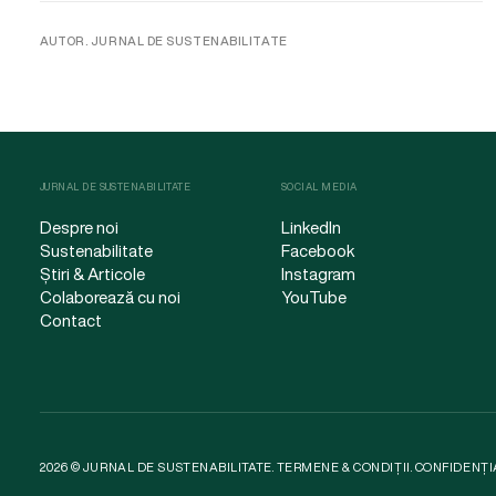
AUTOR. JURNAL DE SUSTENABILITATE
JURNAL DE SUSTENABILITATE
SOCIAL MEDIA
Despre noi
LinkedIn
Sustenabilitate
Facebook
Știri & Articole
Instagram
Colaborează cu noi
YouTube
Contact
2026 © JURNAL DE SUSTENABILITATE.
TERMENE & CONDIȚII
.
CONFIDENȚI