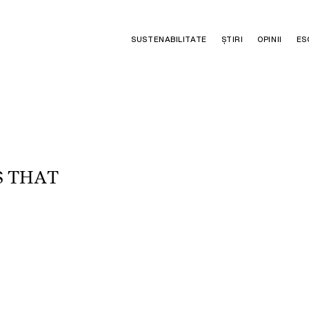
SUSTENABILITATE
ȘTIRI
OPINII
ES
S
T
H
A
T