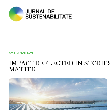
ȘTIRI & NOUTĂȚI
I
M
P
A
C
T
R
E
F
L
E
C
T
E
D
I
N
S
T
O
R
I
E
M
A
T
T
E
R