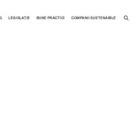
G
LEGISLAȚIE
BUNE PRACTICI
COMPANII SUSTENABILE