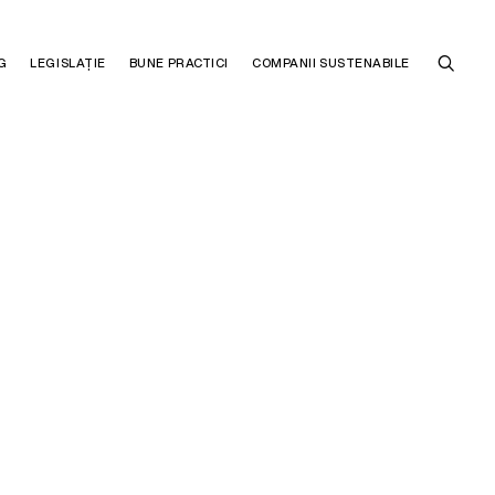
G
LEGISLAȚIE
BUNE PRACTICI
COMPANII SUSTENABILE