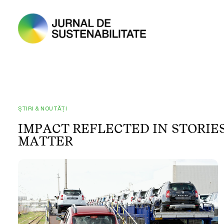
ȘTIRI & NOUTĂȚI
I
M
P
A
C
T
R
E
F
L
E
C
T
E
D
I
N
S
T
O
R
I
E
M
A
T
T
E
R