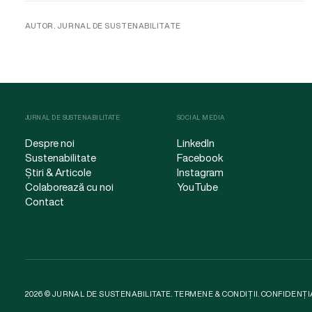
AUTOR. JURNAL DE SUSTENABILITATE
JURNAL DE SUSTENABILITATE
SOCIAL MEDIA
Despre noi
LinkedIn
Sustenabilitate
Facebook
Știri & Articole
Instagram
Colaborează cu noi
YouTube
Contact
2026 © JURNAL DE SUSTENABILITATE.
TERMENE & CONDIȚII
.
CONFIDENȚI