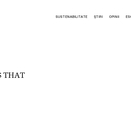
SUSTENABILITATE
ȘTIRI
OPINII
ES
S
T
H
A
T