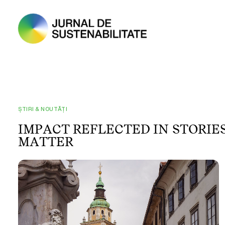
ȘTIRI & NOUTĂȚI
I
M
P
A
C
T
R
E
F
L
E
C
T
E
D
I
N
S
T
O
R
I
E
M
A
T
T
E
R