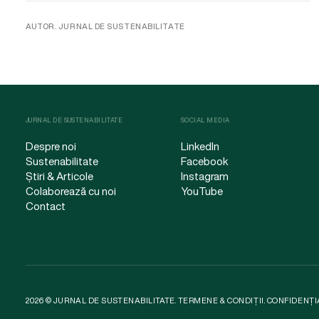
AUTOR. JURNAL DE SUSTENABILITATE
JURNAL DE SUSTENABILITATE
SOCIAL MEDIA
Despre noi
LinkedIn
Sustenabilitate
Facebook
Știri & Articole
Instagram
Colaborează cu noi
YouTube
Contact
2026 © JURNAL DE SUSTENABILITATE.
TERMENE & CONDIȚII
.
CONFIDENȚI