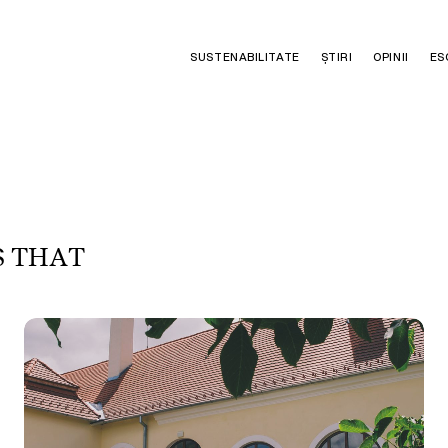
SUSTENABILITATE
ȘTIRI
OPINII
ES
S
T
H
A
T