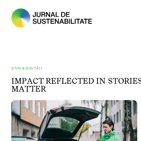
ȘTIRI & NOUTĂȚI
I
M
P
A
C
T
R
E
F
L
E
C
T
E
D
I
N
S
T
O
R
I
E
M
A
T
T
E
R