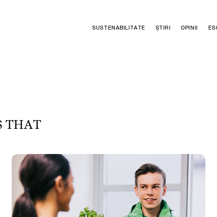
SUSTENABILITATE
ȘTIRI
OPINII
ES
S
T
H
A
T