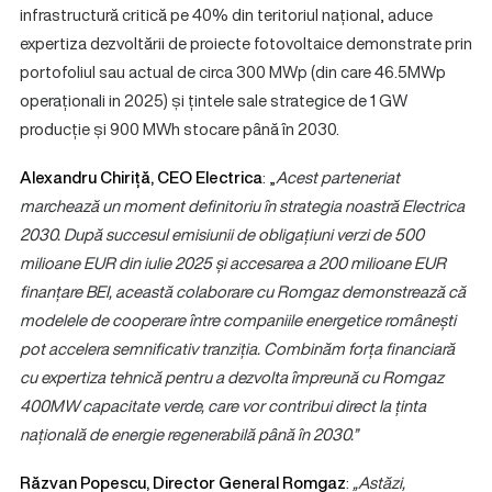
infrastructură critică pe 40% din teritoriul național, aduce
expertiza dezvoltării de proiecte fotovoltaice demonstrate prin
portofoliul sau actual de circa 300 MWp (din care 46.5MWp
operaționali in 2025) și țintele sale strategice de 1 GW
producție și 900 MWh stocare până în 2030.
Alexandru Chiriță, CEO Electrica
: „
Acest parteneriat
marchează un moment definitoriu în strategia noastră Electrica
2030. După succesul emisiunii de obligațiuni verzi de 500
milioane EUR din iulie 2025 și accesarea a 200 milioane EUR
finanțare BEI, această colaborare cu Romgaz demonstrează că
modelele de cooperare între companiile energetice românești
pot accelera semnificativ tranziția. Combinăm forța financiară
cu expertiza tehnică pentru a dezvolta împreună cu Romgaz
400MW capacitate verde, care vor contribui direct la ținta
națională de energie regenerabilă până în 2030.”
Răzvan Popescu, Director General Romgaz
:
„Astăzi,