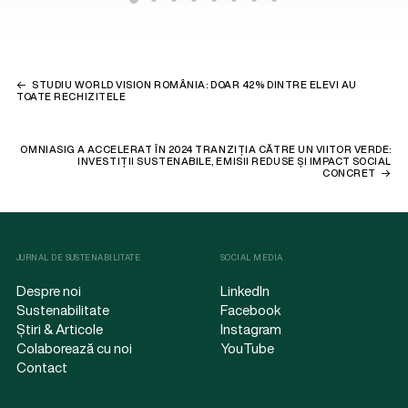
STUDIU WORLD VISION ROMÂNIA: DOAR 42% DINTRE ELEVI AU
TOATE RECHIZITELE
OMNIASIG A ACCELERAT ÎN 2024 TRANZIȚIA CĂTRE UN VIITOR VERDE:
INVESTIȚII SUSTENABILE, EMISII REDUSE ȘI IMPACT SOCIAL
CONCRET
JURNAL DE SUSTENABILITATE
SOCIAL MEDIA
Despre noi
LinkedIn
Sustenabilitate
Facebook
Știri & Articole
Instagram
Colaborează cu noi
YouTube
Contact