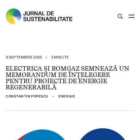
SUSTENABILITATE
ȘTIRI
9 SEPTEMBRIE 2025
•
3 MINUTE
OPINII
ELECTRICA ȘI ROMGAZ SEMNEAZĂ UN
MEMORANDUM DE ÎNȚELEGERE
ESG
PENTRU PROIECTE DE ENERGIE
LEGISLAȚIE
REGENERABILĂ
BUNE PRACTICI
CONSTANTIN POPESCU
•
ENERGIE
COMPANII SUSTENABILE