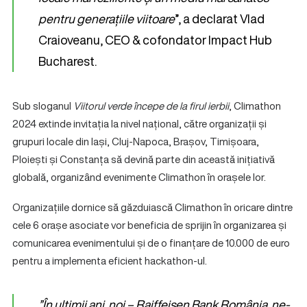
pentru generațiile viitoare
”, a declarat Vlad
Craioveanu, CEO & cofondator Impact Hub
Bucharest.
Sub sloganul
Viitorul verde începe de la firul ierbii
, Climathon
2024 extinde invitația la nivel național, către organizații și
grupuri locale din Iași, Cluj-Napoca, Brașov, Timișoara,
Ploiești și Constanța să devină parte din această inițiativă
globală, organizând evenimente Climathon în orașele lor.
Organizațiile dornice să găzduiască Climathon în oricare dintre
cele 6 orașe asociate vor beneficia de sprijin în organizarea și
comunicarea evenimentului și de o finanțare de 10.000 de euro
pentru a implementa eficient hackathon-ul.
”
În ultimii ani, noi – Raiffeisen Bank România, ne-