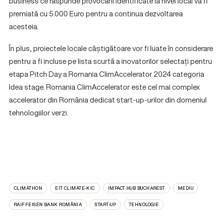
business ce răspunde provocării identificate la nivel local va fi
premiată cu 5.000 Euro pentru a continua dezvoltarea
acesteia.
În plus, proiectele locale câștigătoare vor fi luate în considerare
pentru a fi incluse pe lista scurtă a inovatorilor selectați pentru
etapa Pitch Day a Romania ClimAccelerator 2024 categoria
Idea stage. Romania ClimAccelerator este cel mai complex
accelerator din România dedicat start-up-urilor din domeniul
tehnologiilor verzi.
CLIMATHON
EIT CLIMATE-KIC
IMPACT HUB BUCHAREST
MEDIU
RAIFFEISEN BANK ROMÂNIA
START-UP
TEHNOLOGIE