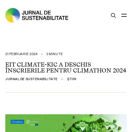
SUSTENABILITATE
ȘTIRI
21 FEBRUARIE 2024
•
3 MINUTE
OPINII
EIT CLIMATE-KIC A DESCHIS
ÎNSCRIERILE PENTRU CLIMATHON 2024
ESG
JURNAL DE SUSTENABILITATE
•
ȘTIRI
LEGISLAȚIE
BUNE PRACTICI
COMPANII SUSTENABILE