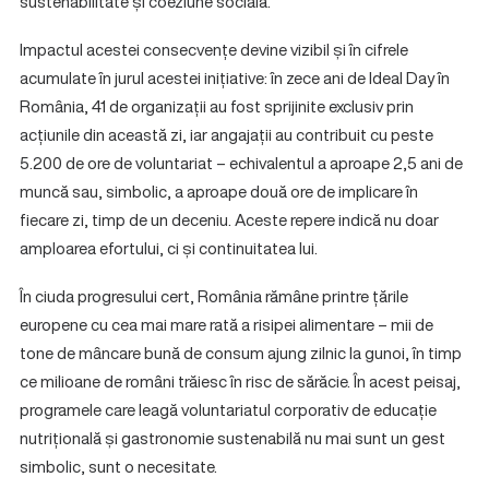
sustenabilitate și coeziune socială.
Impactul acestei consecvențe devine vizibil și în cifrele
acumulate în jurul acestei inițiative: în zece ani de Ideal Day în
România, 41 de organizații au fost sprijinite exclusiv prin
acțiunile din această zi, iar angajații au contribuit cu peste
5.200 de ore de voluntariat – echivalentul a aproape 2,5 ani de
muncă sau, simbolic, a aproape două ore de implicare în
fiecare zi, timp de un deceniu. Aceste repere indică nu doar
amploarea efortului, ci și continuitatea lui.
În ciuda progresului cert, România rămâne printre țările
europene cu cea mai mare rată a risipei alimentare – mii de
tone de mâncare bună de consum ajung zilnic la gunoi, în timp
ce milioane de români trăiesc în risc de sărăcie. În acest peisaj,
programele care leagă voluntariatul corporativ de educație
nutrițională și gastronomie sustenabilă nu mai sunt un gest
simbolic, sunt o necesitate.