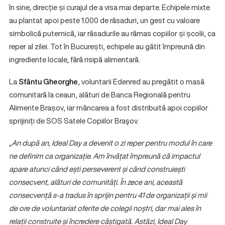
în sine, direcție și curajul de a visa mai departe. Echipele mixte
au plantat apoi peste 1.000 de răsaduri, un gest cu valoare
simbolică puternică, iar răsadurile au rămas copiilor și școlii, ca
reper al zilei. Tot în București, echipele au gătit împreună din
ingrediente locale, fără risipă alimentară.
La
Sfântu Gheorghe
, voluntarii Edenred au pregătit o masă
comunitară la ceaun, alături de Banca Regională pentru
Alimente Brașov, iar mâncarea a fost distribuită apoi copiilor
sprijiniți de SOS Satele Copiilor Braşov.
„An după an, Ideal Day a devenit o zi reper pentru modul în care
ne definim ca organizație. Am învățat împreună că impactul
apare atunci când ești perseverent și când construiești
consecvent, alături de comunități. În zece ani, această
consecvență s-a tradus în sprijin pentru 41 de organizații și mii
de ore de voluntariat oferite de colegii noștri, dar mai ales în
relații construite și încredere câștigată. Astăzi, Ideal Day