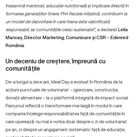
înseamnă mentorat, educație nutrițională și implicare directă în
formarea generațiilor tinere. Prin fiecare inițiativă, contribuim la
un model de dezvoltare în care hrana este valorificată
responsabil, iar comunitățile cresc sustenabil”
, a declarat
Lelia
Mancaș, Director Marketing, Comunicare și CSR – Edenred
România
.
Un deceniu de creștere, împreună cu
comunitățile
De-a lungul a zece ani, Ideal Day a evoluat în România de la
acțiuni punctuale de voluntariat – igienizare, construcție,
donații alimentare – la o platformă integrată de impact social.
Parcursul reflectă o transformare mai largă în modul în care
compania înțelege responsabilitatea față de comunitățile în
care operează: nu mai e vorba doar despre o zi de voluntariat
pe an, ci despre un angajament sistematic față de educație,