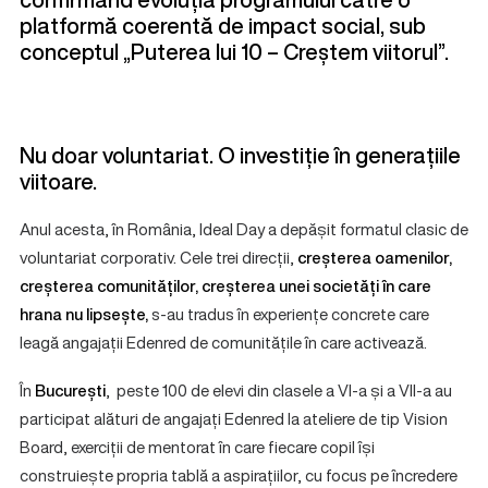
platformă coerentă de impact social, sub
conceptul „Puterea lui 10 – Creștem viitorul”.
Nu doar voluntariat. O investiție în generațiile
viitoare.
Anul acesta, în România, Ideal Day a depășit formatul clasic de
voluntariat corporativ. Cele trei direcții,
creșterea oamenilor,
creșterea comunităților, creșterea unei societăți în care
hrana nu lipsește,
s-au tradus în experiențe concrete care
leagă angajații Edenred de comunitățile în care activează.
În
București
, peste 100 de elevi din clasele a VI-a și a VII-a au
participat alături de angajați Edenred la ateliere de tip Vision
Board, exerciții de mentorat în care fiecare copil își
construiește propria tablă a aspirațiilor, cu focus pe încredere