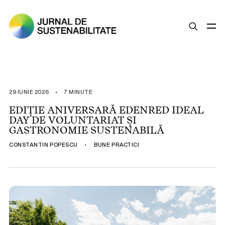
SUSTENABILITATE
ȘTIRI
29 IUNIE 2026
•
7 MINUTE
OPINII
EDIȚIE ANIVERSARĂ EDENRED IDEAL
DAY DE VOLUNTARIAT ȘI
ESG
GASTRONOMIE SUSTENABILĂ
LEGISLAȚIE
CONSTANTIN POPESCU
•
BUNE PRACTICI
BUNE PRACTICI
COMPANII SUSTENABILE