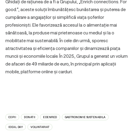
Ghidați de rațiunea de a fi a Grupului, „Enrich connections. For
good.”, aceste soluții îmbunătățesc bunăstarea și puterea de
cumpărare a angajaților și simplifică viața șoferilor
profesioniști. Ele favorizează accesul la o alimentație mai
sănătoasă, la produse mai prietenoase cu mediul și la o
mobilitate mai sustenabilă. În cele din urmă, sporesc
atractivitatea și eficiența companiilor și dinamizează piața
muncii și economiile locale. În 2025, Grupul a generat un volum
de afaceri de 49 miliarde de euro, în principal prin aplicații
mobile, platforme online și carduri.
COPII
DONATII
EDENRED
GASTRONOMIE SUSTENABILA
IDEAL DAY
VOLUNTARIAT