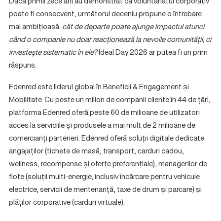
Dacă primii zece ani au demonstrat că voluntariatul corporativ
poate fi consecvent, următorul deceniu propune o întrebare
mai ambițioasă:
cât de departe poate ajunge impactul atunci
când o companie nu doar reacționează la nevoile comunității, ci
investește sistematic în ele?
Ideal Day 2026 ar putea fi un prim
răspuns.
Edenred este liderul global în Beneficii & Engagement și
Mobilitate. Cu peste un milion de companii cliente în 44 de țări,
platforma Edenred oferă peste 60 de milioane de utilizatori
acces la serviciile și produsele a mai mult de 2 milioane de
comercianți parteneri. Edenred oferă soluții digitale dedicate
angajaților (tichete de masă, transport, carduri cadou,
wellness, recompense și oferte preferențiale), managerilor de
flote (soluții multi-energie, inclusiv încărcare pentru vehicule
electrice, servicii de mentenanță, taxe de drum și parcare) și
plăților corporative (carduri virtuale).