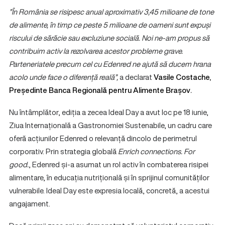
”În România se risipesc anual aproximativ 3,45 milioane de tone
de alimente, în timp ce peste 5 milioane de oameni sunt expuși
riscului de sărăcie sau excluziune socială. Noi ne-am propus să
contribuim activ la rezolvarea acestor probleme grave.
Parteneriatele precum cel cu Edenred ne ajută să ducem hrana
acolo unde face o diferență reală”,
a declarat
Vasile Costache,
Președinte Banca Regională pentru Alimente Brașov
.
Nu întâmplător, ediția a zecea Ideal Day a avut loc pe 18 iunie,
Ziua Internațională a Gastronomiei Sustenabile, un cadru care
oferă acțiunilor Edenred o relevanță dincolo de perimetrul
corporativ. Prin strategia globală
Enrich connections. For
good.
, Edenred și-a asumat un rol activ în combaterea risipei
alimentare, în educația nutrițională și în sprijinul comunităților
vulnerabile. Ideal Day este expresia locală, concretă, a acestui
angajament.