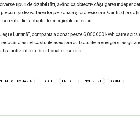
 diverse tipuri de dizabilități, având ca obiectiv câștigarea independe
 precum și dezvoltarea lor personală și profesională. Cantitățile obți
 fi scăzute din facturile de energie ale acestora.
Dăruiește Lumină”, compania a donat peste 6.850.000 kWh către spitale, 
 reducând astfel costurile acestora cu facturile la energie și asigurând
atea activităților educaționale și sociale.
ON ENERGIE ROMANIA
EDUCATIE
ENERGIE
INCLUZIUNE
SOCIAL