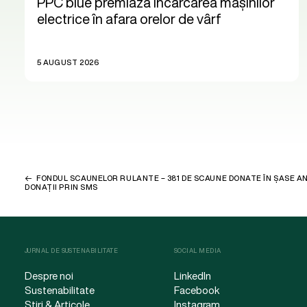
PPC blue premiază încărcarea mașinilor
electrice în afara orelor de vârf
5 AUGUST 2026
FONDUL SCAUNELOR RULANTE – 381 DE SCAUNE DONATE ÎN ȘASE A
DONAȚII PRIN SMS
JURNAL DE SUSTENABILITATE
SOCIAL MEDIA
Despre noi
LinkedIn
Sustenabilitate
Facebook
Știri & Articole
Instagram