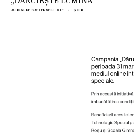
„DĂRUIEȘTE LUMINĂ”
JURNAL DE SUSTENABILITATE
•
ȘTIRI
Campania „Dărui
perioada 31 mart
mediul online în
speciale.
Prin această inițiativ
îmbunătățirea condițiil
Beneficiarii acestei e
Tehnologic Special pe
Roșu și Școala Gimnazi