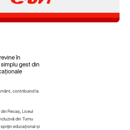
evine în
 simplu gest din
caționale
țământ, contribuind la
 din Recaș, Liceul
ncluzivă din Turnu
sprijin educațional și