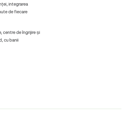
nței, integrarea
nute de fiecare
centre de îngrijire și
, cu banii