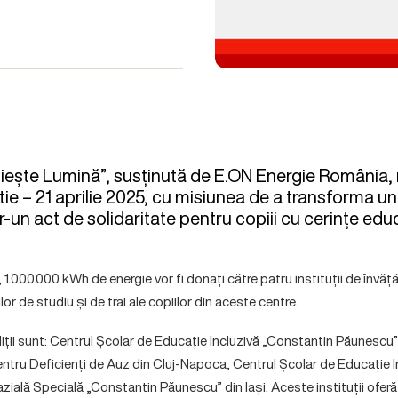
ește Lumină”, susținută de E.ON Energie România, r
ie – 21 aprilie 2025, cu misiunea de a transforma un
tr-un act de solidaritate pentru copiii cu cerințe edu
ă, 1.000.000 kWh de energie vor fi donați către patru instituții de învă
or de studiu și de trai ale copiilor din aceste centre.
diții sunt: Centrul Școlar de Educație Incluzivă „Constantin Păunescu”
ntru Deficienți de Auz din Cluj-Napoca, Centrul Școlar de Educație I
ală Specială „Constantin Păunescu” din Iași. Aceste instituții oferă 