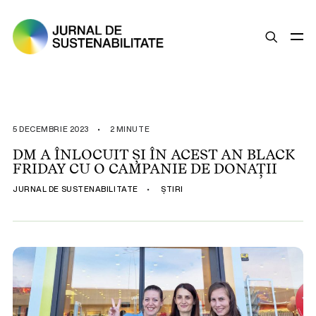
SUSTENABILITATE
ȘTIRI
5 DECEMBRIE 2023
•
2 MINUTE
OPINII
DM A ÎNLOCUIT ȘI ÎN ACEST AN BLACK
FRIDAY CU O CAMPANIE DE DONAȚII
ESG
JURNAL DE SUSTENABILITATE
•
ȘTIRI
LEGISLAȚIE
BUNE PRACTICI
COMPANII SUSTENABILE