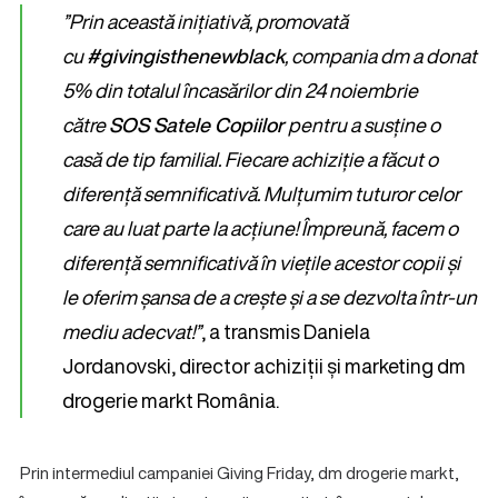
”Prin această inițiativă, promovată
cu
#givingisthenewblack
, compania dm a donat
5% din totalul încasărilor din 24 noiembrie
către
SOS Satele Copiilor
pentru a susține o
casă de tip familial. Fiecare achiziție a făcut o
diferență semnificativă. Mulțumim tuturor celor
care au luat parte la acțiune! Împreună, facem o
diferență semnificativă în viețile acestor copii și
le oferim șansa de a crește și a se dezvolta într-un
mediu adecvat!”
, a transmis Daniela
Jordanovski, director achiziții și marketing dm
drogerie markt România.
Prin intermediul campaniei Giving Friday, dm drogerie markt,