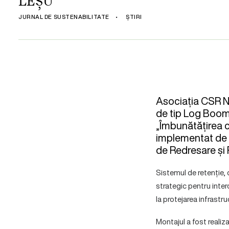
LEȘU
JURNAL DE SUSTENABILITATE
•
ȘTIRI
Asociația CSR Ne
de tip Log Boom 
„Îmbunătățirea c
implementat de A
de Redresare și 
Sistemul de retenție,
strategic pentru inter
la protejarea infrastr
Montajul a fost reali