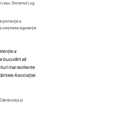
ii Leșu. Sistemul Log
e protecție a
a creșterea siguranței
etenție a
Ne bucurăm să
turi mai reziliente
dintele Asociației
, Dâmbovița și