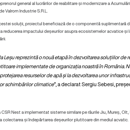
enorul general al lucrărilor de reabilitare și modernizare a Acumulăr
de Valrom Industrie S.R.L.
estei soluții, proiectul beneficiază de o componentă suplimentară d
la reducerea impactului deșeurilor asupra ecosistemelor acvatice și l
rii.
la Leșu reprezintă o nouă etapă în dezvoltarea soluțiilor de r
utitoare implementate de organizația noastră în România. 
protejarea resurselor de apă și la dezvoltarea unor infrastruc
lor schimbărilor climatice
”, a declarat Sergiu Sebesi, preșe
ția CSR Nest a implementat sisteme similare pe râurile Jiu, Mureș, Olt
la colectarea și îndepărtarea deșeurilor plutitoare din mediul acvatic.