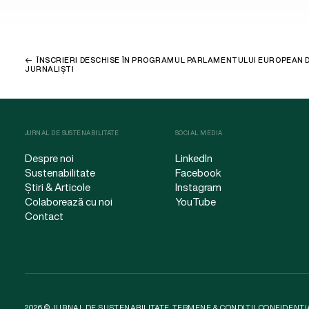
ÎNSCRIERI DESCHISE ÎN PROGRAMUL PARLAMENTULUI EUROPEAN D
JURNALIȘTI
JURNAL DE SUSTENABILITATE
SOCIAL MEDIA
Despre noi
LinkedIn
Sustenabilitate
Facebook
Știri & Articole
Instagram
Colaborează cu noi
YouTube
Contact
2026 © JURNAL DE SUSTENABILITATE.
TERMENE & CONDIȚII
.
CONFIDENȚI