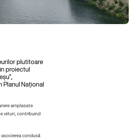
urilor plutitoare
in proiectul
eșu”,
n Planul Național
ariere amplasate
 viituri, contribuind
de asocierea condusă