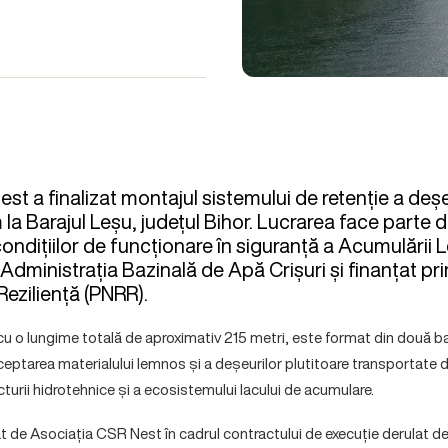
st a finalizat montajul sistemului de retenție a deșe
la Barajul Leșu, județul Bihor. Lucrarea face parte d
ondițiilor de funcționare în siguranță a Acumulării L
dministrația Bazinală de Apă Crișuri și finanțat pri
Reziliență (PNRR).
 cu o lungime totală de aproximativ 215 metri, este format din două b
ceptarea materialului lemnos și a deșeurilor plutitoare transportate de
ucturii hidrotehnice și a ecosistemului lacului de acumulare.
zat de Asociația CSR Nest în cadrul contractului de execuție derulat 