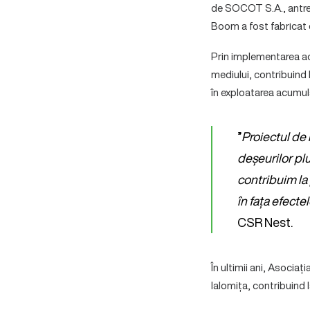
de SOCOT S.A., antrepr
Boom a fost fabricat 
Prin implementarea ac
mediului, contribuind 
în exploatarea acumulă
”
Proiectul de 
deșeurilor pl
contribuim la 
în fața efecte
CSR Nest.
În ultimii ani, Asocia
Ialomița, contribuind 