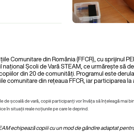
țiile Comunitare din România (FFCR), cu sprijinul 
l național Școli de Vară STEAM, ce urmărește să de
l copiilor din 20 de comunități. Programul este derul
ile comunitare din rețeaua FFCR, iar participarea la a
le de școală de vară, copiii participanți vor învăța să înțeleagă mai bin
lice în situații reale noțiunile pe care le deprind.
AM echipează copiii cu un mod de gândire adaptat pentru vi