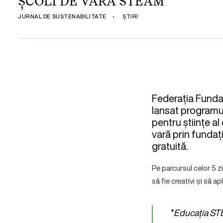
ȘCOLI DE VARĂ STEAM
JURNAL DE SUSTENABILITATE
•
ȘTIRI
Federația Funda
lansat programu
pentru științe a
vară prin fundați
gratuită.
Pe parcursul celor 5 zi
să fie creativi și să ap
”
Educația STE