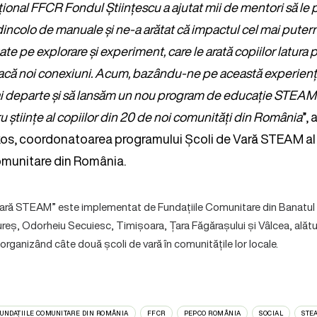
ional FFCR Fondul Științescu a ajutat mii de mentori să le p
a dincolo de manuale și ne-a arătat că impactul cel mai putern
te pe explorare și experiment, care le arată copiilor latura pr
să facă noi conexiuni. Acum, bazându-ne pe această experien
i departe și să lansăm un nou program de educație STEAM
u științe al copiilor din 20 de noi comunități din România
”,
s, coordonatoarea programului Școli de Vară STEAM al 
omunitare din România.
Vară STEAM” este implementat de Fundațiile Comunitare din Banatul
ureș, Odorheiu Secuiesc, Timișoara, Țara Făgărașului și Vâlcea, alături
i organizând câte două școli de vară în comunitățile lor locale.
FUNDAȚIILE COMUNITARE DIN ROMÂNIA
FFCR
PEPCO ROMÂNIA
SOCIAL
STE