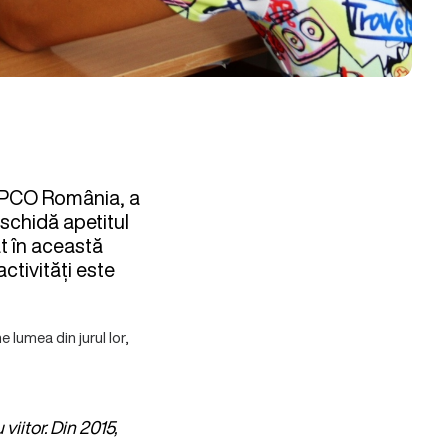
PEPCO România, a
schidă apetitul
at în această
ctivități este
e lumea din jurul lor,
itor. Din 2015,