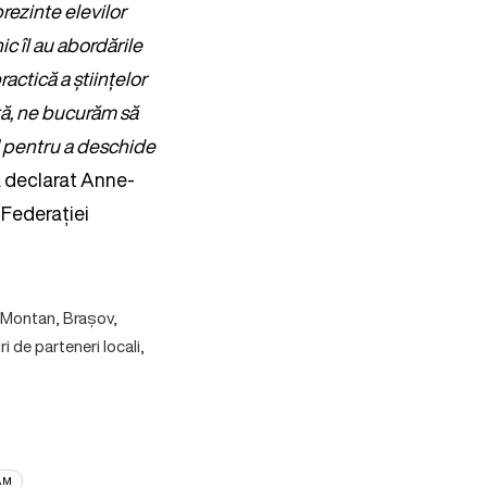
rezinte elevilor
ic îl au abordările
actică a științelor
ță, ne bucurăm să
 pentru a deschide
 a declarat Anne-
Federației
 Montan, Brașov,
 de parteneri locali,
AM