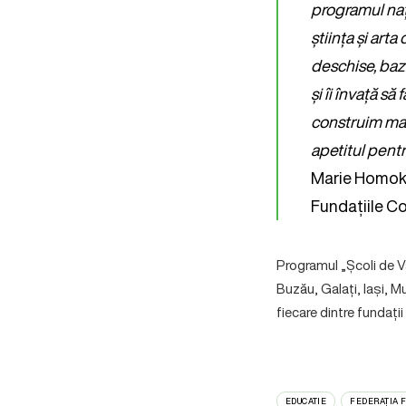
programul naț
știința și art
deschise, baza
și îi învață 
construim ma
apetitul pentr
Marie Homoko
Fundațiile C
Programul „Școli de 
Buzău, Galați, Iași, M
fiecare dintre fundați
EDUCATIE
FEDERAȚIA 