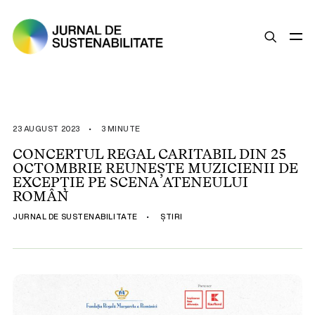
SUSTENABILITATE
ȘTIRI
23 AUGUST 2023
•
3 MINUTE
OPINII
CONCERTUL REGAL CARITABIL DIN 25
OCTOMBRIE REUNEȘTE MUZICIENII DE
ESG
EXCEPȚIE PE SCENA ATENEULUI
LEGISLAȚIE
ROMÂN
BUNE PRACTICI
JURNAL DE SUSTENABILITATE
•
ȘTIRI
COMPANII SUSTENABILE