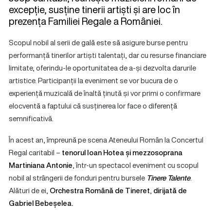
excepție, susține tinerii artiști și are loc în
prezența Familiei Regale a României.
Scopul nobil al serii de gală este să asigure burse pentru
performanță tinerilor artiști talentați, dar cu resurse financiare
limitate, oferindu-le oportunitatea de a-și dezvolta darurile
artistice. Participanții la eveniment se vor bucura de o
experiență muzicală de înaltă ținută și vor primi o confirmare
elocventă a faptului că susținerea lor face o diferență
semnificativă.
În acest an, împreună pe scena Ateneului Român la Concertul
Regal caritabil –
tenorul Ioan Hotea și mezzosoprana
Martiniana Antonie
, într-un spectacol eveniment cu scopul
nobil al strângerii de fonduri pentru bursele
Tinere Talente
.
Alături de ei,
Orchestra Română de Tineret
,
dirijată de
Gabriel Bebeșelea.