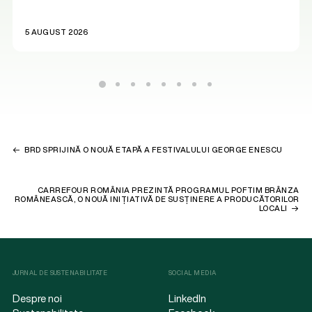
5 AUGUST 2026
BRD SPRIJINĂ O NOUĂ ETAPĂ A FESTIVALULUI GEORGE ENESCU
CARREFOUR ROMÂNIA PREZINTĂ PROGRAMUL POFTIM BRÂNZA
ROMÂNEASCĂ, O NOUĂ INIȚIATIVĂ DE SUSȚINERE A PRODUCĂTORILOR
LOCALI
JURNAL DE SUSTENABILITATE
SOCIAL MEDIA
Despre noi
LinkedIn