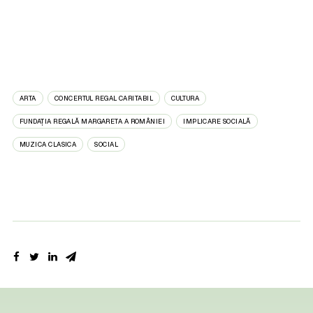
ARTA
CONCERTUL REGAL CARITABIL
CULTURA
FUNDAȚIA REGALĂ MARGARETA A ROMÂNIEI
IMPLICARE SOCIALĂ
MUZICA CLASICA
SOCIAL