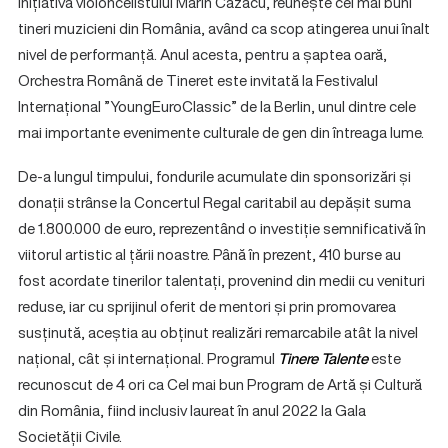
inițiativa violoncelistului Marin Cazacu, reunește cei mai buni
tineri muzicieni din România, având ca scop atingerea unui înalt
nivel de performanță. Anul acesta, pentru a șaptea oară,
Orchestra Română de Tineret este invitată la Festivalul
Internațional ”YoungEuroClassic” de la Berlin, unul dintre cele
mai importante evenimente culturale de gen din întreaga lume.
De-a lungul timpului, fondurile acumulate din sponsorizări și
donații strânse la Concertul Regal caritabil au depășit suma
de 1.800.000 de euro, reprezentând o investiție semnificativă în
viitorul artistic al țării noastre. Până în prezent, 410 burse au
fost acordate tinerilor talentați, provenind din medii cu venituri
reduse, iar cu sprijinul oferit de mentori și prin promovarea
susținută, aceștia au obținut realizări remarcabile atât la nivel
național, cât și internațional. Programul
Tinere Talente
este
recunoscut de 4 ori ca Cel mai bun Program de Artă și Cultură
din România, fiind inclusiv laureat în anul 2022 la Gala
Societății Civile.