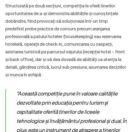
Structurată pe două secțiuni, competiția le oferă tinerilor
oportunitatea de a-și demonstra abilitățile și cunoștințele
dobândite, fiind provocați să soluționeze într-un timp
predefinit probe practice de concurs precum aranjarea
profesională a patului hotelier (housekeeping) sau rezervarea
hotelieră, operații de check-in, comunicarea cu oaspeții,
asistarea turistică pe parcursul sejurului (recepție hotel – front
și back office), dar și să dea dovadă de abilități ca atenția la
detalii, gândirea critică, lucrul sub presiune, asumarea deciziilor
și munca în echipă.
”Această competiție pune în valoare calitățile
dezvoltate prin educația pentru turism și
ospitalitate oferită tinerilor de liceele
tehnologice și învățământul profesional și dual. În
plus, este un instrument de atragere a tinerilor