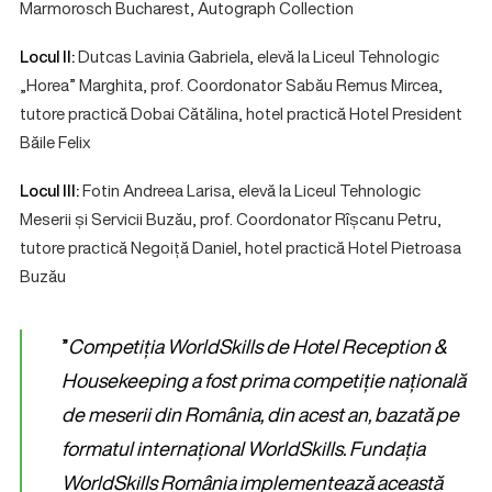
Marmorosch Bucharest, Autograph Collection
Locul II:
Dutcas Lavinia Gabriela, elevă la Liceul Tehnologic
„Horea” Marghita, prof. Coordonator Sabău Remus Mircea,
tutore practică Dobai Cătălina, hotel practică Hotel President
Băile Felix
Locul III:
Fotin Andreea Larisa, elevă la Liceul Tehnologic
Meserii și Servicii Buzău, prof. Coordonator Rîșcanu Petru,
tutore practică Negoiță Daniel, hotel practică Hotel Pietroasa
Buzău
”
Competiția WorldSkills de Hotel Reception &
Housekeeping a fost prima competiție națională
de meserii din România, din acest an, bazată pe
formatul internațional WorldSkills. Fundația
WorldSkills România implementează această