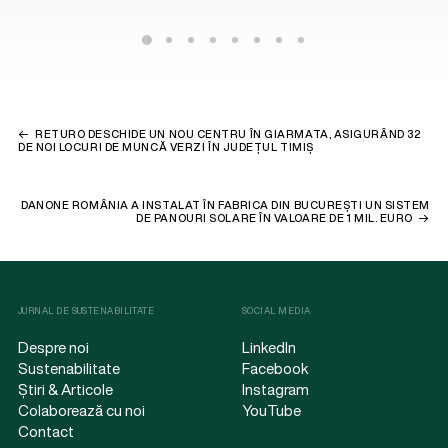
RETURO DESCHIDE UN NOU CENTRU ÎN GIARMATA, ASIGURÂND 32
DE NOI LOCURI DE MUNCĂ VERZI ÎN JUDEȚUL TIMIȘ
DANONE ROMÂNIA A INSTALAT ÎN FABRICA DIN BUCUREȘTI UN SISTEM
DE PANOURI SOLARE ÎN VALOARE DE 1 MIL. EURO
JURNAL DE SUSTENABILITATE
SOCIAL MEDIA
Despre noi
LinkedIn
Sustenabilitate
Facebook
Știri & Articole
Instagram
Colaborează cu noi
YouTube
Contact