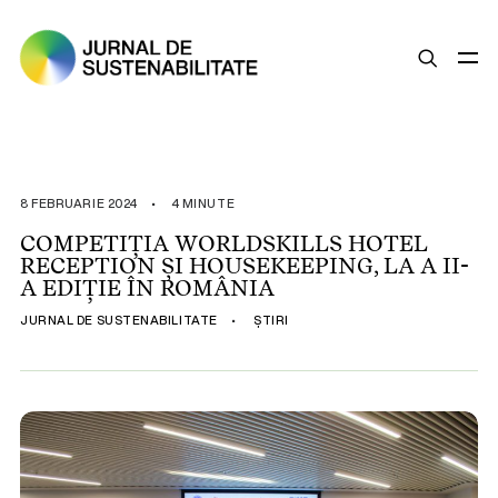
SUSTENABILITATE
ȘTIRI
8 FEBRUARIE 2024
•
4 MINUTE
OPINII
COMPETIȚIA WORLDSKILLS HOTEL
RECEPTION ȘI HOUSEKEEPING, LA A II-
ESG
A EDIȚIE ÎN ROMÂNIA
LEGISLAȚIE
JURNAL DE SUSTENABILITATE
•
ȘTIRI
BUNE PRACTICI
COMPANII SUSTENABILE