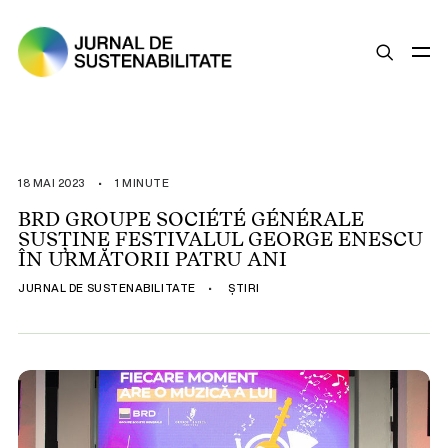
SUSTENABILITATE
ȘTIRI
18 MAI 2023
•
1 MINUTE
OPINII
BRD GROUPE SOCIÉTÉ GÉNÉRALE
SUSȚINE FESTIVALUL GEORGE ENESCU
ESG
ÎN URMĂTORII PATRU ANI
LEGISLAȚIE
JURNAL DE SUSTENABILITATE
•
ȘTIRI
BUNE PRACTICI
COMPANII SUSTENABILE