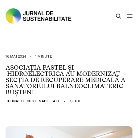
SUSTENABILITATE
ȘTIRI
16 MAI 2024
•
1 MINUTE
OPINII
ASOCIAȚIA PASTEL ȘI
HIDROELECTRICA AU MODERNIZAT
ESG
SECȚIA DE RECUPERARE MEDICALĂ A
LEGISLAȚIE
SANATORIULUI BALNEOCLIMATERIC
BUȘTENI
BUNE PRACTICI
JURNAL DE SUSTENABILITATE
•
ȘTIRI
COMPANII SUSTENABILE