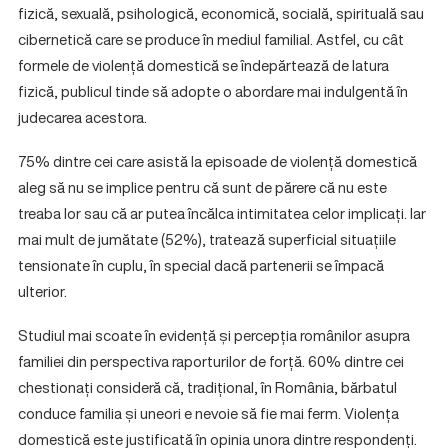
fizică, sexuală, psihologică, economică, socială, spirituală sau
cibernetică care se produce în mediul familial. Astfel, cu cât
formele de violență domestică se îndepărtează de latura
fizică, publicul tinde să adopte o abordare mai indulgentă în
judecarea acestora.
75% dintre cei care asistă la episoade de violență domestică
aleg să nu se implice pentru că sunt de părere că nu este
treaba lor sau că ar putea încălca intimitatea celor implicați. Iar
mai mult de jumătate (52%), tratează superficial situațiile
tensionate în cuplu, în special dacă partenerii se împacă
ulterior.
Studiul mai scoate în evidență și percepția românilor asupra
familiei din perspectiva raporturilor de forță. 60% dintre cei
chestionați consideră că, tradițional, în România, bărbatul
conduce familia și uneori e nevoie să fie mai ferm. Violența
domestică este justificată în opinia unora dintre respondenți.