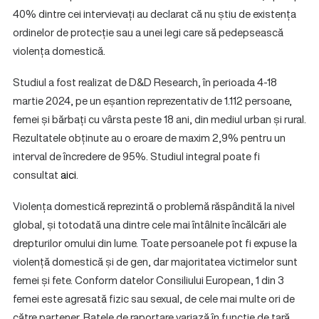
40% dintre cei intervievați au declarat că nu știu de existența
ordinelor de protecție sau a unei legi care să pedepsească
violența domestică.
Studiul a fost realizat de D&D Research, în perioada 4-18
martie 2024, pe un eșantion reprezentativ de 1.112 persoane,
femei și bărbați cu vârsta peste 18 ani, din mediul urban și rural.
Rezultatele obținute au o eroare de maxim 2,9% pentru un
interval de încredere de 95%. Studiul integral poate fi
consultat
aici
.
Violența domestică reprezintă o problemă răspândită la nivel
global, și totodată una dintre cele mai întâlnite încălcări ale
drepturilor omului din lume. Toate persoanele pot fi expuse la
violență domestică și de gen, dar majoritatea victimelor sunt
femei și fete. Conform datelor Consiliului European, 1 din 3
femei este agresată fizic sau sexual, de cele mai multe ori de
către partener. Ratele de raportare variază în funcție de țară,