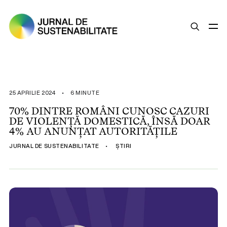
SUSTENABILITATE
ȘTIRI
25 APRILIE 2024
•
6 MINUTE
OPINII
70% DINTRE ROMÂNI CUNOSC CAZURI
DE VIOLENȚĂ DOMESTICĂ, ÎNSĂ DOAR
ESG
4% AU ANUNȚAT AUTORITĂȚILE
LEGISLAȚIE
JURNAL DE SUSTENABILITATE
•
ȘTIRI
BUNE PRACTICI
COMPANII SUSTENABILE