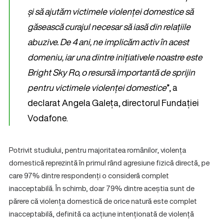
și să ajutăm victimele violenței domestice să
găsească curajul necesar să iasă din relațiile
abuzive. De 4 ani, ne implicăm activ în acest
domeniu, iar una dintre inițiativele noastre este
Bright Sky Ro, o resursă importantă de sprijin
pentru victimele violenței domestice
”, a
declarat Angela Galeța, directorul Fundației
Vodafone.
Potrivit studiului, pentru majoritatea românilor, violența
domestică reprezintă în primul rând agresiune fizică directă, pe
care 97% dintre respondenți o consideră complet
inacceptabilă. În schimb, doar 79% dintre aceștia sunt de
părere că violența domestică de orice natură este complet
inacceptabilă, definită ca acțiune intenționată de violență