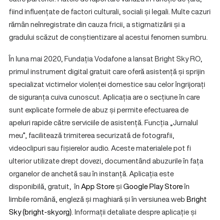
fiind influențate de factori culturali, sociali și legali. Multe cazuri
rămân neînregistrate din cauza fricii, a stigmatizării și a
gradului scăzut de conștientizare al acestui fenomen sumbru.
În luna mai 2020, Fundația Vodafone a lansat Bright Sky RO,
primul instrument digital gratuit care oferă asistență și sprijin
specializat victimelor violenței domestice sau celor îngrijorați
de siguranța cuiva cunoscut. Aplicația are o secțiune în care
sunt explicate formele de abuz și permite efectuarea de
apeluri rapide către serviciile de asistență. Funcția „Jurnalul
meu”, facilitează trimiterea securizată de fotografii,
videoclipuri sau fișierelor audio. Aceste materialele pot fi
ulterior utilizate drept dovezi, documentând abuzurile în fața
organelor de anchetă sau în instanță. Aplicația este
disponibilă, gratuit, în
App Store
și
Google Play Store
în
limbile română, engleză și maghiară și în versiunea web
Bright
Sky (bright-sky.org)
. Informații detaliate despre aplicație și