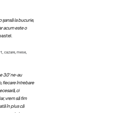
o șansă la bucurie,
dar acum este o
pastel.
rt, cazare, mese,
e 3.0’ ne-au
, fiecare întrebare
ecesară, ci
ar, vrem să fim
ată în plus că