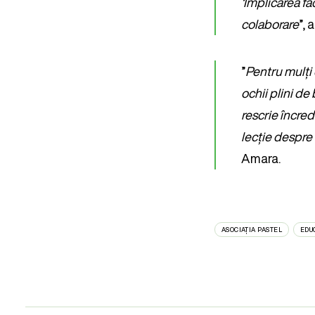
‘Implicarea fa
colaborare
”,
”
Pentru mulți 
ochii plini de
rescrie încrede
lecție despre
Amara.
ASOCIAȚIA PASTEL
EDU