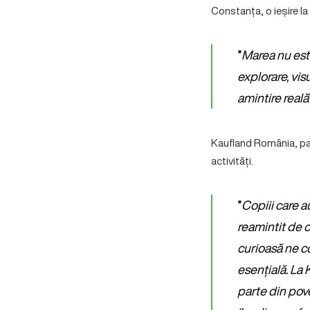
Constanța, o ieșire la 
”
Marea nu este
explorare, vis
amintire reală
Kaufland România, part
activități.
”
Copiii care a
reamintit de c
curioasă ne co
esențială. La 
parte din pove