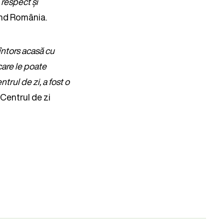
 respect și
and România.
întors acasă cu
care le poate
trul de zi, a fost o
Centrul de zi