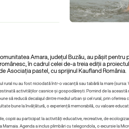
comunitatea Amara, județul Buzău, au pășit pentru 
ui românesc, în cadrul celei de-a treia ediții a proiect
 de Asociația pastel, cu sprijinul Kaufland România.
iul rural nu au fost niciodată într-o vacanță sau tabără la mare (sursa:
estinată activităților casnice și gospodărești. Pornind de la această r
une să reducă decalajul dintre mediul urban și cel rural, prin oferirea c
ultate bune la învățătură, o experiență memorabilă, cu valoare educat
le, copiii au participat la activități educative, recreative, de ecologiza
a Mamaia. Agenda a inclus plimbări cu telegondola, o excursie la Micr