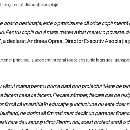
film și multă distracție pe plajă.
 doar o destinație, este o promisiune că orice copil merită 
uri. Pentru copiii din Amara, marea a fost mereu o poveste, 
”, a declarat Andreea Oprea, Director Executiv Asociația 
ener principal, a acoperit integral toate costurile logistice: transpo
u văzut marea pentru prima dată prin proiectul ‘Mare de bin
e facem ceea ce facem. Fiecare zâmbet, fiecare pas pe nisip
nfirmă că investiția în educație și incluziune nu este doar n
Kaufland, ne dorim să fim mai mult decât un partener financi
ști care dau sens și viitor. Pentru noi, acest proiect arată o d