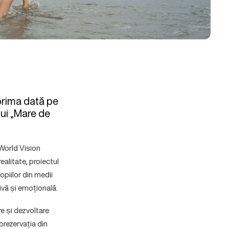
prima dată pe
ului „Mare de
 World Vision
ealitate, proiectul
opiilor din medii
ivă și emoțională.
re și dezvoltare
orezervația din