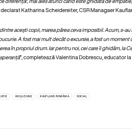
ce diferența!’, mai ales atunci când este ghidată de empatie,
 a declarat Katharina Scheidereiter, CSR Managaer Kaufl
dintre acești copii, marea părea ceva imposibil. Acum, s-au 
 bucurie. A fost mai mult decât o excursie, a fost un moment 
rea în propriul drum. Iar pentru noi, cei care îi ghidăm, la Cen
 speranță
”, completează Valentina Dobrescu, educator la 
CATIE
INCLUZIUNE
KAUFLAND ROMÂNIA
SOCIAL