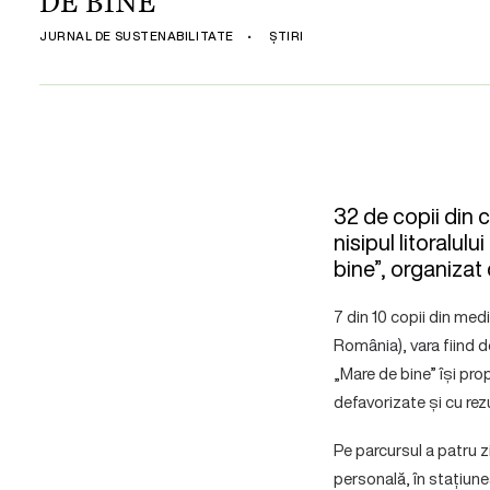
DE BINE”
JURNAL DE SUSTENABILITATE
•
ȘTIRI
32 de copii din 
nisipul litoralul
bine”, organizat
7 din 10 copii din med
România), vara fiind d
„Mare de bine” își prop
defavorizate și cu rez
Pe parcursul a patru zi
personală, în stațiune