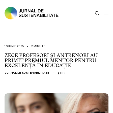
SUSTENABILITATE
ȘTIRI
16 IUNIE 2025
•
2 MINUTE
OPINII
ZECE PROFESORI ȘI ANTRENORI AU
PRIMIT PREMIUL MENTOR PENTRU
ESG
EXCELENȚĂ ÎN EDUCAȚIE
LEGISLAȚIE
JURNAL DE SUSTENABILITATE
•
ȘTIRI
BUNE PRACTICI
COMPANII SUSTENABILE