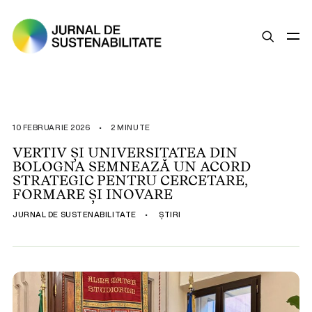
SUSTENABILITATE
ȘTIRI
10 FEBRUARIE 2026
•
2 MINUTE
OPINII
VERTIV ȘI UNIVERSITATEA DIN
BOLOGNA SEMNEAZĂ UN ACORD
ESG
STRATEGIC PENTRU CERCETARE,
LEGISLAȚIE
FORMARE ȘI INOVARE
BUNE PRACTICI
JURNAL DE SUSTENABILITATE
•
ȘTIRI
COMPANII SUSTENABILE