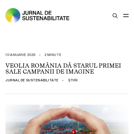
SUSTENABILITATE
ȘTIRI
13 IANUARIE 2026
•
2 MINUTE
OPINII
VEOLIA ROMÂNIA DĂ STARUL PRIMEI
SALE CAMPANII DE IMAGINE
ESG
JURNAL DE SUSTENABILITATE
•
ȘTIRI
LEGISLAȚIE
BUNE PRACTICI
COMPANII SUSTENABILE