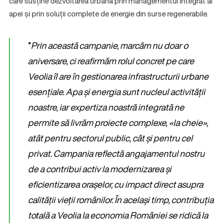
care susține dezvoltarea urbană prin managementul integrat al
apei și prin soluții complete de energie din surse regenerabile.
”
Prin această campanie, marcăm nu doar o
aniversare, ci reafirmăm rolul concret pe care
Veolia îl are în gestionarea infrastructurii urbane
esențiale. Apa și energia sunt nucleul activității
noastre, iar expertiza noastră integrată ne
permite să livrăm proiecte complexe, «la cheie»,
atât pentru sectorul public, cât și pentru cel
privat. Campania reflectă angajamentul nostru
de a contribui activ la modernizarea și
eficientizarea orașelor, cu impact direct asupra
calității vieții românilor. În același timp, contribuția
totală a Veolia la economia României se ridică la