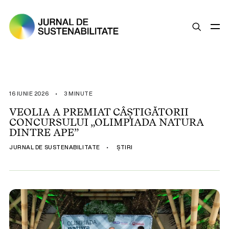
SUSTENABILITATE
ȘTIRI
16 IUNIE 2026
•
3 MINUTE
OPINII
VEOLIA A PREMIAT CÂȘTIGĂTORII
CONCURSULUI „OLIMPIADA NATURA
ESG
DINTRE APE”
LEGISLAȚIE
JURNAL DE SUSTENABILITATE
•
ȘTIRI
BUNE PRACTICI
COMPANII SUSTENABILE