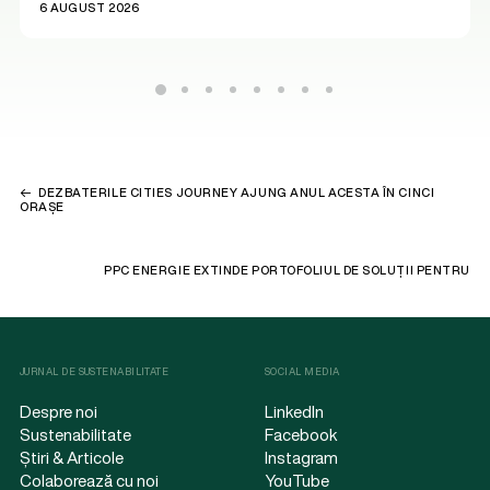
6 AUGUST 2026
DEZBATERILE CITIES JOURNEY AJUNG ANUL ACESTA ÎN CINCI
ORAȘE
PPC ENERGIE EXTINDE PORTOFOLIUL DE SOLUȚII PENTRU
COMPANII
JURNAL DE SUSTENABILITATE
SOCIAL MEDIA
Despre noi
LinkedIn
Sustenabilitate
Facebook
Știri & Articole
Instagram
Colaborează cu noi
YouTube