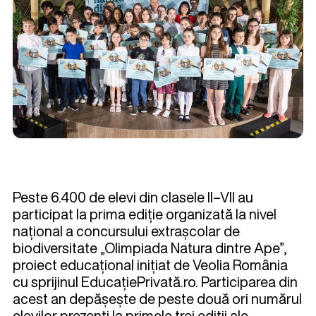
Peste 6.400 de elevi din clasele II–VII au
participat la prima ediție organizată la nivel
național a concursului extrașcolar de
biodiversitate „Olimpiada Natura dintre Ape”,
proiect educațional inițiat de Veolia România
cu sprijinul EducațiePrivată.ro. Participarea din
acest an depășește de peste două ori numărul
elevilor prezenți la primele trei ediții ale