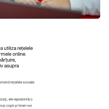
utiliza rețelele
rmele online.
ărțuire,
iv asupra
rivind rețelele sociale
zați, ele reprezintă o
și copii și tineri vor