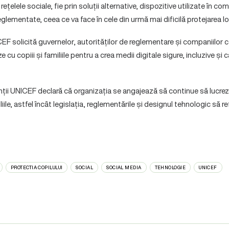
țelele sociale, fie prin soluții alternative, dispozitive utilizate în co
glementate, ceea ce va face în cele din urmă mai dificilă protejarea lo
EF solicită guvernelor, autorităților de reglementare și companiilor 
ze cu copiii și familiile pentru a crea medii digitale sigure, incluzive și
ții UNICEF declară că organizația se angajează să continue să lucrez
miliile, astfel încât legislația, reglementările și designul tehnologic să re
PROTECTIA COPILULUI
SOCIAL
SOCIAL MEDIA
TEHNOLOGIE
UNICEF