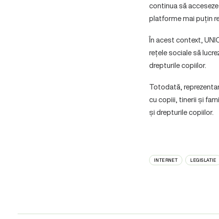
continua să acceseze re
platforme mai puțin re
În acest context, UNIC
rețele sociale să lucre
drepturile copiilor.
Totodată, reprezentan
cu copiii, tinerii și fa
și drepturile copiilor.
INTERNET
LEGISLATIE