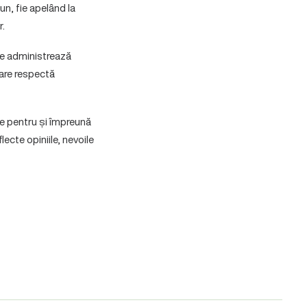
mun, fie apelând la
r.
ce administrează
 care respectă
e pentru și împreună
flecte opiniile, nevoile