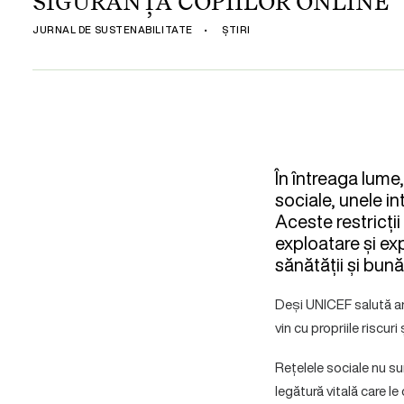
SIGURANȚA COPIILOR ONLINE
JURNAL DE SUSTENABILITATE
•
ȘTIRI
În întreaga lume
sociale, unele in
Aceste restricții
exploatare și ex
sănătății și bunăs
Deși UNICEF salută ang
vin cu propriile riscur
Rețelele sociale nu sun
legătură vitală care le