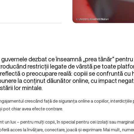
, guvernele dezbat ce înseamnă „prea tânăr” pentru a 
troducând restricții legate de vârstă pe toate platfo
 reflectă o preocupare reală: copiii se confruntă cu h
punere la conținut dăunător online, cu impact negat
tării lor mintale.
ajamentul crescând față de siguranța online a copiilor, interdicțiile p
i și pot chiar avea efecte contrare.
t un lux – pentru mulți copii, în special pentru cei izolați sau marginali
 oferă acces la învățare, conectare, joacă și exprimare. Mai mult, numero