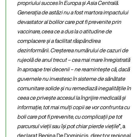
propriului succes în Europa și Asia Centrală.
Generația de astăzi nu a fost martora impactului
devastator al bolilor care pot fi prevenite prin
vaccinare, ceea ce a dus la o atitudine de
complacere și a facilitat răspândirea
dezinformării. Creșterea numărului de cazuri de
rujeolă de anul trecut – cea mai mare înregistrată
în aproape trei decenii – ne reamintește că, dacă
guvernele nu investesc în sisteme de sănătate
comunitare solide și nu remediază inegalitățile în
ceea ce privește accesul la îngrijire medicală și
informație, tot mai mulți copii se vor confrunta cu
boli care pot fi prevenite, cu complicații pe tot
parcursul vieții sau își pot chiar pierde viețile
”, a
declarat Regina De Dominicis, director regional