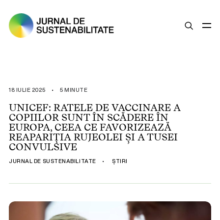
SUSTENABILITATE
ȘTIRI
18 IULIE 2025
•
5 MINUTE
OPINII
UNICEF: RATELE DE VACCINARE A
COPIILOR SUNT ÎN SCĂDERE ÎN
ESG
EUROPA, CEEA CE FAVORIZEAZĂ
LEGISLAȚIE
REAPARIȚIA RUJEOLEI ȘI A TUSEI
CONVULSIVE
BUNE PRACTICI
JURNAL DE SUSTENABILITATE
•
ȘTIRI
COMPANII SUSTENABILE