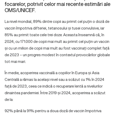
focarelor, potrivit celor mai recente estimări ale
OMS/UNICEF.
La nivel mondial, 89% dintre copii au primit cel puțin o doză de
vaccin împotriva difteriei, tetanosului și tusei convulsive, iar
85% au primit toate cele trei doze. Aceasta înseamnă că, în
2024, cu 171.000 de copii mai mult au primit cel puțin un vaccin
și cu un milion de copii mai mult au fost vaccinați complet față
de 2023 – un progres modest în contextul provocărilor globale
tot mai mari.
În medie, acoperirea vaccinală a copiilor în Europa și Asia
Centrală a rămas la același nivel sau a scăzut cu 1% în 2024
față de 2023, ceea ce indică o recuperare lentă a nivelurilor
dinaintea pandemiei. Între 2019 și 2024, acoperirea a scăzut
de la:
92% până la 91% pentru a doua doză de vaccin împotriva