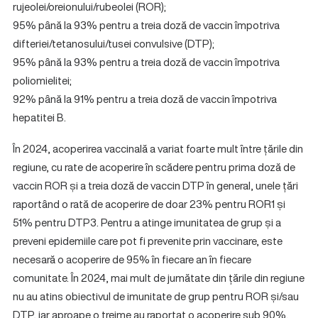
rujeolei/oreionului/rubeolei (ROR);
95% până la 93% pentru a treia doză de vaccin împotriva
difteriei/tetanosului/tusei convulsive (DTP);
95% până la 93% pentru a treia doză de vaccin împotriva
poliomielitei;
92% până la 91% pentru a treia doză de vaccin împotriva
hepatitei B.
În 2024, acoperirea vaccinală a variat foarte mult între țările din
regiune, cu rate de acoperire în scădere pentru prima doză de
vaccin ROR și a treia doză de vaccin DTP în general, unele țări
raportând o rată de acoperire de doar 23% pentru ROR1 și
51% pentru DTP3. Pentru a atinge imunitatea de grup și a
preveni epidemiile care pot fi prevenite prin vaccinare, este
necesară o acoperire de 95% în fiecare an în fiecare
comunitate. În 2024, mai mult de jumătate din țările din regiune
nu au atins obiectivul de imunitate de grup pentru ROR și/sau
DTP, iar aproape o treime au raportat o acoperire sub 90%.