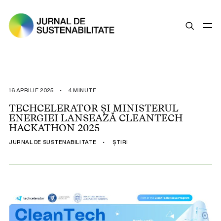
SUSTENABILITATE
ȘTIRI
16 APRILIE 2025
•
4 MINUTE
OPINII
TECHCELERATOR ȘI MINISTERUL
ENERGIEI LANSEAZĂ CLEANTECH
ESG
HACKATHON 2025
LEGISLAȚIE
JURNAL DE SUSTENABILITATE
•
ȘTIRI
BUNE PRACTICI
COMPANII SUSTENABILE