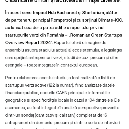
În acest sens,
Impact Hub Bucharest
și
Startarium
, alături
de partenerul principal
Rompetrol
și cu sprijinul Climate-KIC,
au lansat cea de-a patra ediție a raportului privind
startupurile verzi din România –
„Romanian Green Startups
Overview Report 2024”
.
Raportul oferă o imagine de
ansamblu asupra stadiului actual al ecosistemului, a legislației
care sprijină antreprenorii verzi, studii de caz, precum și cifre
esențiale – toate integrate în contextul european.
Pentru elaborarea acestui studiu, a fost realizată o listă de
startupuri verzi active (122 la număr), fiind analizate datele
financiare publice, codurile CAEN principale, informațiile
geografice și specificitățile locale în cazul a 104 dintre ele. De
asemenea, au fost integrate în analiză perspective provenite
dintr-un sondaj (cantitativ și calitativ) completat de 16
antreprenori din domeniu, precum și dintr-o serie de interviuri