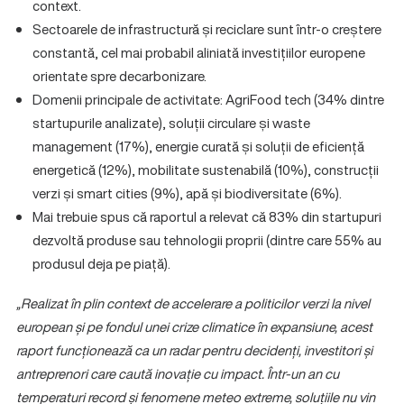
context.
Sectoarele de infrastructură și reciclare sunt într-o creștere
constantă, cel mai probabil aliniată investițiilor europene
orientate spre decarbonizare.
Domenii principale de activitate: AgriFood tech (34% dintre
startupurile analizate), soluții circulare și waste
management (17%), energie curată și soluții de eficiență
energetică (12%), mobilitate sustenabilă (10%), construcții
verzi și smart cities (9%), apă și biodiversitate (6%).
Mai trebuie spus că raportul a relevat că 83% din startupuri
dezvoltă produse sau tehnologii proprii (dintre care 55% au
produsul deja pe piață).
„Realizat în plin context de accelerare a politicilor verzi la nivel
european și pe fondul unei crize climatice în expansiune, acest
raport funcționează ca un radar pentru decidenți, investitori și
antreprenori care caută inovație cu impact. Într-un an cu
temperaturi record și fenomene meteo extreme, soluțiile nu vin