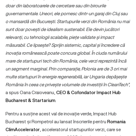
doar din laboratoarele de cercetare sau din birourile
guvernamentale. Uneori, ele pornesc dintr-un garaj din Cluj sau
o mansardă din București. Startupurile verzi din România nu mai
sunt doar povești de idealism sustenabil. Ele devin jucători
relevanți, cu tehnologii scalabile, piețe validate și impact
măsurabil. Ce lipsește? Sprijin sistemic, capital și încredere că
inovația românească poate concura global. În ciuda numărului
mare de startupuri tech din România, cele verzi reprezintă încă
un segment marginal. Prin comparație, Polonia are de 3 ori mai
multe startupuri în energie regenerabilă, iar Ungaria depășește
România în ceea ce privește volumele de investiții în CleanTech”,
a spus Oana Craioveanu,
CEO & Cofondator Impact Hub
Bucharest & Startarium
.
Pentru a susține acest val de inovație verde, Impact Hub
Bucharest și Rompetrol au lansat înscrierile pentru
Romania
ClimAccelerator
, acceleratorul startupurilor verzi, care se