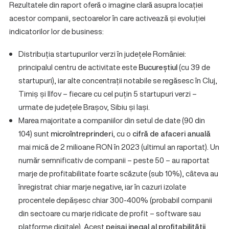
Rezultatele din raport oferă o imagine clară asupra locației
acestor companii, sectoarelor în care activează și evoluției
indicatorilor lor de business:
Distribuția startupurilor verzi în județele României:
principalul centru de activitate este
Bucureștiul
(cu 39 de
startupuri), iar alte concentrații notabile se regăsesc în Cluj,
Timiș și Ilfov – fiecare cu cel puțin 5 startupuri verzi –
urmate de județele Brașov, Sibiu și Iași.
Marea majoritate a companiilor din setul de date (90 din
104) sunt
microîntreprinderi
, cu o
cifră de afaceri anuală
mai mică de 2 milioane RON în 2023 (ultimul an raportat). Un
număr semnificativ de companii – peste 50 – au raportat
marje de profitabilitate foarte scăzute (sub 10%), câteva au
înregistrat chiar marje negative, iar în cazuri izolate
procentele depășesc chiar 300-400% (probabil companii
din sectoare cu marje ridicate de profit – software sau
platforme digitale). Acest
peisaj inegal al profitabilității