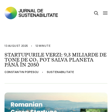
SUSTENABILITATE
ȘTIRI
13 AUGUST 2025
•
12 MINUTE
OPINII
STARTUPURILE VERZI: 9,3 MILIARDE DE
TONE DE CO₂ POT SALVA PLANETA
ESG
PÂNĂ ÎN 2050
LEGISLAȚIE
CONSTANTIN POPESCU
•
SUSTENABILITATE
BUNE PRACTICI
COMPANII SUSTENABILE