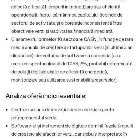
reflectă dificultăți timpurii în monetizare sau eficiență
operațională, faptul că mărimea capitalului depinde de
sectorul de activitate și o corelație inconsistentă între
obiectivele verzi și viabilitatea financiară imediată.
Clasamentul
primelor 10 sectoare CAEN
, în funcție de rata
medie anuală de creștere a startupurilor verzi (în ultimii 3 ani
disponibili): dezvoltarea de software la comandă (cu o
creștere spectaculoasă de 1.058,2%, probabil determinată
de soluții digitale axate pe eficiență energetică,
monitorizare sau utilizarea sustenabilă a resurselor).
Analiza oferă indicii esențiale:
Centrele urbane de inovație rămân esențiale pentru
antreprenoriatul verde.
Software-ul și instrumentele digitale domină fazele timpurii
de creștere ale afacerilor verzi, dar trebuie interpretate în