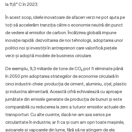
la 11,6° C în 2023.
În acest scop, ideile inovatoare de afaceri verzi ne pot ajuta pe
toți să accelerăm tranziția către o economie neutră din punct
de vedere al emisiilor de carbon. Încălzirea globală impune
inovație rapidă: dezvoltarea de noi tehnologii, adoptarea unor
politici noi și investiții în antreprenori care valorifică piețele
verzi și adoptă modele de business circulare.
De exemplu, 9,3 miliarde de tone de CO₂ pot fi eliminate până
în 2050 prin adoptarea strategiilor de economie circulară în
cinci industrii-cheie: producția de ciment, aluminiu, oțel, plastic
și industria alimentară. Această cifră echivalează cu aproape
jumătate din emisiile generate de producția de bunuri și este
comparabilă cu reducerea la zero a tuturor emisiilor actuale din
transporturi. Cu alte cuvinte, dacă ne-am axa serios pe
circularitate în industrie, ar fi ca și cum am opri toate mașinile,
avioanele și vapoarele din lume, fără să ne atingem de ele.