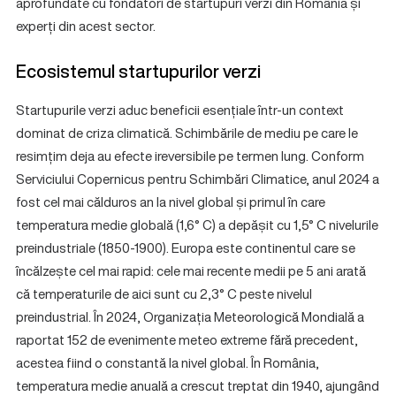
aprofundate cu fondatori de startupuri verzi din România și
experți din acest sector.
Ecosistemul startupurilor verzi
Startupurile verzi aduc beneficii esențiale într-un context
dominat de criza climatică. Schimbările de mediu pe care le
resimțim deja au efecte ireversibile pe termen lung. Conform
Serviciului Copernicus pentru Schimbări Climatice, anul 2024 a
fost cel mai călduros an la nivel global și primul în care
temperatura medie globală (1,6° C) a depășit cu 1,5° C nivelurile
preindustriale (1850-1900). Europa este continentul care se
încălzește cel mai rapid: cele mai recente medii pe 5 ani arată
că temperaturile de aici sunt cu 2,3° C peste nivelul
preindustrial. În 2024, Organizația Meteorologică Mondială a
raportat 152 de evenimente meteo extreme fără precedent,
acestea fiind o constantă la nivel global. În România,
temperatura medie anuală a crescut treptat din 1940, ajungând