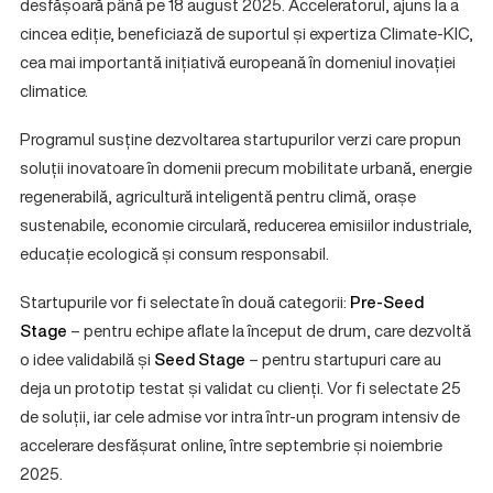
desfășoară până pe 18 august 2025. Acceleratorul, ajuns la a
cincea ediție, beneficiază de suportul și expertiza Climate-KIC,
cea mai importantă inițiativă europeană în domeniul inovației
climatice.
Programul susține dezvoltarea startupurilor verzi care propun
soluții inovatoare în domenii precum mobilitate urbană, energie
regenerabilă, agricultură inteligentă pentru climă, orașe
sustenabile, economie circulară, reducerea emisiilor industriale,
educație ecologică și consum responsabil.
Startupurile vor fi selectate în două categorii:
Pre-Seed
Stage
– pentru echipe aflate la început de drum, care dezvoltă
o idee validabilă și
Seed Stage
– pentru startupuri care au
deja un prototip testat și validat cu clienți. Vor fi selectate 25
de soluții, iar cele admise vor intra într-un program intensiv de
accelerare desfășurat online, între septembrie și noiembrie
2025.