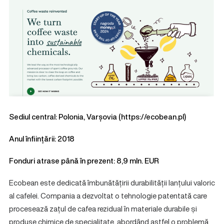
Sediul central: Polonia, Varșovia (
https://ecobean.pl
)
Anul înființării: 2018
Fonduri atrase până în prezent: 8,9 mln. EUR
Ecobean este dedicată îmbunătățirii durabilității lanțului valoric
al cafelei. Compania a dezvoltat o tehnologie patentată care
procesează zațul de cafea rezidual în materiale durabile și
produse chimice de specialitate, abordând astfel o problemă