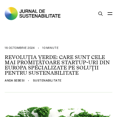
SUSTENABILITATE
ȘTIRI
18 OCTOMBRIE 2024
•
10 MINUTE
OPINII
REVOLUȚIA VERDE: CARE SUNT CELE
MAI PROMIȚĂTOARE STARTUP-URI DIN
ESG
EUROPA SPECIALIZATE PE SOLUȚII
LEGISLAȚIE
PENTRU SUSTENABILITATE
BUNE PRACTICI
ANDA SEBESI
•
SUSTENABILITATE
COMPANII SUSTENABILE