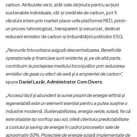
carbon. Atributele verzi, atât cele obținute pentru acțiuni
sustenabile individuale, cât și creditele de carbon, pot fi
vândute intern prin market place-urile platformei RED, printr-
un proces tehnologizat, transparent și securizat, dedicat
reducerii emisiilor de carbon și îmbunătățirii politicilor ESG.
„
Panourile fotovoltaice asigură descentralizarea. Beneficiile
operaționale și financiare sunt evidente, și, pe de altă parte,
contribuim la protejarea mediului înconjurător prin reducerea
emisiilor de gaze cu efect de seră și a amprentei de carbon
”,
spune
Daniel Lazăr,
Administrator Com Divers
.
„
Accesul facil și abundent la surse proprii de energie ieftină și
regenerabilă este un element esențial pentru a putea susține o
industrie modernă. Sustenabilitatea, energia verde, solară, fie că
este istalatie tip rooftop sau sol, oferă clientului predictabilitate
a costului și saving de energie în cadrul proceselor sale de
aproximativ 50%. Proiectele de energie solară implementate de