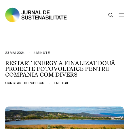
SUSTENABILITATE
ȘTIRI
23 MAI 2024
•
4 MINUTE
OPINII
RESTART ENERGY A FINALIZAT DOUĂ
PROIECTE FOTOVOLTAICE PENTRU
ESG
COMPANIA COM DIVERS
LEGISLAȚIE
CONSTANTIN POPESCU
•
ENERGIE
BUNE PRACTICI
COMPANII SUSTENABILE