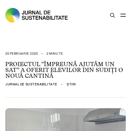
SUSTENABILITATE
ȘTIRI
25 FEBRUARIE 2025
•
2 MINUTE
OPINII
PROIECTUL ”ÎMPREUNĂ AJUTĂM UN
SAT” A OFERIT ELEVILOR DIN SUDIȚI O
ESG
NOUĂ CANTINĂ
LEGISLAȚIE
JURNAL DE SUSTENABILITATE
•
ȘTIRI
BUNE PRACTICI
COMPANII SUSTENABILE