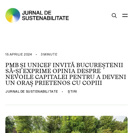
SUSTENABILITATE
ȘTIRI
15 APRILIE 2024
•
3 MINUTE
OPINII
PMB ȘI UNICEF INVITĂ BUCUREȘTENII
SĂ-ȘI EXPRIME OPINIA DESPRE
ESG
NEVOILE CAPITALEI PENTRU A DEVENI
LEGISLAȚIE
UN ORAȘ PRIETENOS CU COPIII
BUNE PRACTICI
JURNAL DE SUSTENABILITATE
•
ȘTIRI
COMPANII SUSTENABILE