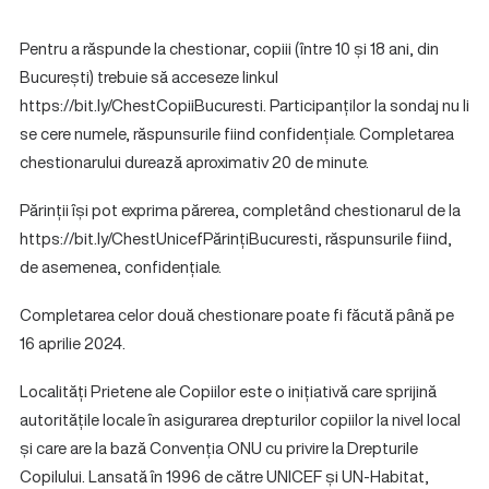
Pentru a răspunde la chestionar, copiii (între 10 și 18 ani, din
București) trebuie să acceseze linkul
https://bit.ly/ChestCopiiBucuresti. Participanților la sondaj nu li
se cere numele, răspunsurile fiind confidențiale. Completarea
chestionarului durează aproximativ 20 de minute.
Părinții își pot exprima părerea, completând chestionarul de la
https://bit.ly/ChestUnicefPărințiBucuresti, răspunsurile fiind,
de asemenea, confidențiale.
Completarea celor două chestionare poate fi făcută până pe
16 aprilie 2024.
Localități Prietene ale Copiilor este o inițiativă care sprijină
autoritățile locale în asigurarea drepturilor copiilor la nivel local
și care are la bază Convenția ONU cu privire la Drepturile
Copilului. Lansată în 1996 de către UNICEF și UN-Habitat,