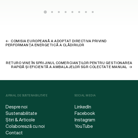
COMISIA EUROPEANĂ A ADOPTAT DIRECTIVA PRIVIND
PERFORMANȚA ENERGETICĂ A CLĂDIRILOR
RETURO VINE ÎN SPRIJINUL COMERCIANȚILOR PENTRU GESTIONAREA
RAPIDĂ ȘI EFICIENTĂ A AMBALAJELOR SGR COLECTATE MANUAL
JURNAL DE SUSTENABILITATE
SOCIAL MEDIA
Despre noi
LinkedIn
Sustenabilitate
Facebook
Știri & Articole
Instagram
Colaborează cu noi
YouTube
Contact