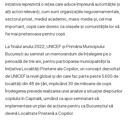
inițiativa reprezintă o rețea care aduce împreună autoritățile și
alți actori relevanți, cum sunt organizațiile neguvernamentale,
sectorul privat, mediul academic, mass-media și, cel mai
important, copiii care doresc ca orașele și comunitățile lor să
fie mai prietenoase pentru copii.
La finalul anului 2022, UNICEF și Primăria Municipiului
București au semnat un memorandum de înțelegere pe o
perioadă de trei ani, pentru participarea municipalității la
Inițiativa Localități Prietene ale Copiilor, un concept dezvoltat
de UNICEF la nivel global și din care fac parte peste 5.600 de
localități din 48 de țări, implicând 30 de milioane de copii.
Înțelegerea prevede realizarea unei analize a situației drepturilor
copilului în Capitală, urmând ca apoi semnatarii să
implementeze un plan de acțiune pentru ca Bucureștiul să
devină Localitate Prietenă a Copiilor.