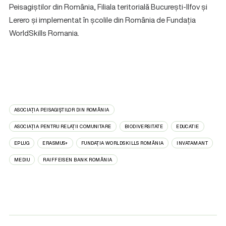
Peisagiștilor din România, Filiala teritorială București-Ilfov și
Lerero și implementat în școlile din România de Fundația
WorldSkills Romania.
ASOCIAȚIA PEISAGIȘTILOR DIN ROMÂNIA
ASOCIAȚIA PENTRU RELAȚII COMUNITARE
BIODIVERSITATE
EDUCATIE
EPLUG
ERASMUS+
FUNDAȚIA WORLDSKILLS ROMÂNIA
INVATAMANT
MEDIU
RAIFFEISEN BANK ROMÂNIA