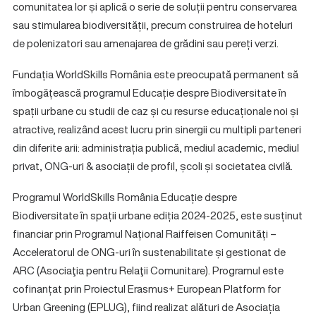
comunitatea lor și aplică o serie de soluții pentru conservarea
sau stimularea biodiversității, precum construirea de hoteluri
de polenizatori sau amenajarea de grădini sau pereți verzi.
Fundația WorldSkills România este preocupată permanent să
îmbogățească programul Educație despre Biodiversitate în
spații urbane cu studii de caz și cu resurse educaționale noi și
atractive, realizând acest lucru prin sinergii cu multipli parteneri
din diferite arii: administrația publică, mediul academic, mediul
privat, ONG-uri & asociații de profil, școli și societatea civilă.
Programul WorldSkills România Educație despre
Biodiversitate în spații urbane ediția 2024-2025, este susținut
financiar prin Programul Național Raiffeisen Comunități –
Acceleratorul de ONG-uri în sustenabilitate și gestionat de
ARC (Asociaţia pentru Relaţii Comunitare). Programul este
cofinanțat prin Proiectul Erasmus+ European Platform for
Urban Greening (EPLUG), fiind realizat alături de Asociația