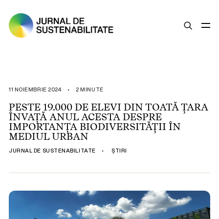
SUSTENABILITATE
ȘTIRI
11 NOIEMBRIE 2024
•
2 MINUTE
OPINII
PESTE 19.000 DE ELEVI DIN TOATĂ ȚARA
ÎNVAȚĂ ANUL ACESTA DESPRE
ESG
IMPORTANȚA BIODIVERSITĂȚII ÎN
LEGISLAȚIE
MEDIUL URBAN
BUNE PRACTICI
JURNAL DE SUSTENABILITATE
•
ȘTIRI
COMPANII SUSTENABILE