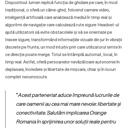
Dispozitivul .lumen replică funcția de ghidare pe care, în mod
tradițional, o oferă un câine-ghid, folosind camere video,
inteligență artificială care analizează mediul în timp real și
algoritmi de navigație care calculează rute sigure. Headset-ul
ajută utilizatorii să evite obstacolele și să se orienteze pe
trasee sigure, transformând informațiile vizuale din jur în vibrații
discrete pe frunte, un mod intuitiv prin care utilizatorul simte în
ce direcție poate merge. Totul se întâmplă automat, local, în
timp real. Astfel, oferă persoanelor nevăzătoare autonomie în
deplasare, încredere și libertate de mișcare, chiar și în locuri
complet necunoscute.
”
Acest parteneriat aduce împreună lucrurile de
care oamenii au cea mai mare nevoie: libertate și
conectivitate. Salutăm implicarea Orange
Romania în sprijinirea unor soluții reale pentru