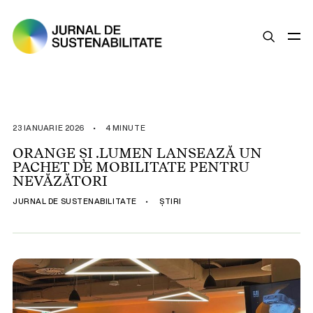
SUSTENABILITATE
ȘTIRI
23 IANUARIE 2026
•
4 MINUTE
OPINII
ORANGE ȘI .LUMEN LANSEAZĂ UN
PACHET DE MOBILITATE PENTRU
ESG
NEVĂZĂTORI
LEGISLAȚIE
JURNAL DE SUSTENABILITATE
•
ȘTIRI
BUNE PRACTICI
COMPANII SUSTENABILE