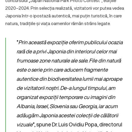
concursului „Japan National Park Photo Contest”, edițiile
2020–2024. Prin selecția realizată, vizitatorii vor putea vedea
Japonia într-o ipostază autentică, mai puțin turistică, în care
natura, tradițiile și viața oamenilor rămân strâns legate.
”
Prin această expoziție oferim publicului ocazia
rară de a privi Japonia din interiorul celor mai
frumoase zone naturale ale sale. File din natură
este o serie prin care aducem fragmente
autentice din biodiversitatea lumii mai aproape
de vizitatorii noștri. De-a lungul timpului, am
organizat expoziții temporare cu imagini din
Albania, Israel, Slovenia sau Georgia, iar acum
adăugăm Japonia acestei colecții de călătorii
vizuale
”, spune Dr. Luis Ovidiu Popa, directorul