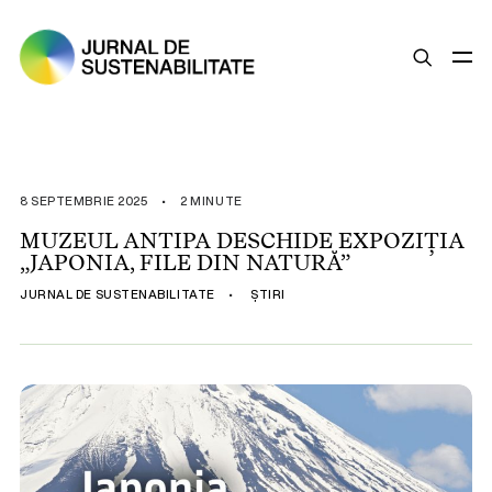
SUSTENABILITATE
ȘTIRI
8 SEPTEMBRIE 2025
•
2 MINUTE
OPINII
MUZEUL ANTIPA DESCHIDE EXPOZIȚIA
„JAPONIA, FILE DIN NATURĂ”
ESG
JURNAL DE SUSTENABILITATE
•
ȘTIRI
LEGISLAȚIE
BUNE PRACTICI
COMPANII SUSTENABILE