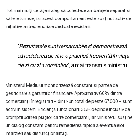
Tot mai mulți cetățeni aleg să colecteze ambalajele separat și
să le returneze, iar acest comportament este susținut activ de
inițiative antreprenoriale dedicate reciclării.
”
Rezultatele sunt remarcabile și demonstrează
că reciclarea devine o practică frecventă în viața
de zi cu zi a românilor
”, a mai transmis ministrul.
Ministerul Mediului monitorizează constant și partea de
gestionare a garanțiilor financiare. Aproximativ 60% dintre
comercianții înregistrați – dintr-un total de peste 67.000 – sunt
activi în sistem. Eficiența funcționării SGR depinde inclusiv de
promptitudinea plăților către comercianți, iar Ministerul susține
un dialog constant pentru remedierea rapidă a eventualelor
întârzieri sau disfuncționalități.