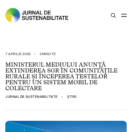
SUSTENABILITATE
ȘTIRI
7 APRILIE 2025
•
3 MINUTE
OPINII
MINISTERUL MEDIULUI ANUNȚĂ
EXTINDEREA SGR ÎN COMUNITĂȚILE
ESG
RURALE ȘI ÎNCEPEREA TESTELOR
LEGISLAȚIE
PENTRU UN SISTEM MOBIL DE
COLECTARE
BUNE PRACTICI
JURNAL DE SUSTENABILITATE
•
ȘTIRI
COMPANII SUSTENABILE