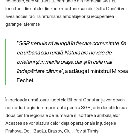
colectare, care va tranzita comunele din România. Astfel,
locuitorii din satele din zone montane sau din Delta Dunării vor
avea acces facil la returnarea ambalajelor și recuperarea
garanției aferente.
”
SGR trebuie să ajungă în fiecare comunitate, fie
ea urbană sau rurală. Natura are nevoie de
prieteni și în marile orașe, dar și în cele mai
îndepărtate cătune
”, a adăugat ministrul Mircea
Fechet.
În perioada următoare, județele Bihor și Constanța vor deveni
noi noduri logistice importante pentru SGR, prin deschiderea a
două centre regionale de numărare și sortare a ambalajelor.
Acestea se vor alătura celor deja operaționale în județele
Prahova, Dolj, Bacău, Brașov, Cluj, Ilfov și Timiș.