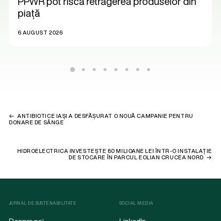
PPWR pot risca retragerea produselor din
piață
6 AUGUST 2026
ANTIBIOTICE IAȘI A DESFĂȘURAT O NOUĂ CAMPANIE PENTRU
DONARE DE SÂNGE
HIDROELECTRICA INVESTEȘTE 80 MILIOANE LEI ÎNTR-O INSTALAȚIE
DE STOCARE ÎN PARCUL EOLIAN CRUCEA NORD
JURNAL DE SUSTENABILITATE
SOCIAL MEDIA