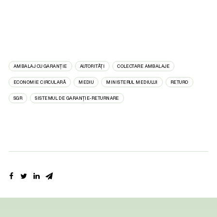
AMBALAJ CU GARANȚIE
AUTORITĂȚI
COLECTARE AMBALAJE
ECONOMIE CIRCULARĂ
MEDIU
MINISTERUL MEDIULUI
RETURO
SGR
SISTEMUL DE GARANȚIE-RETURNARE