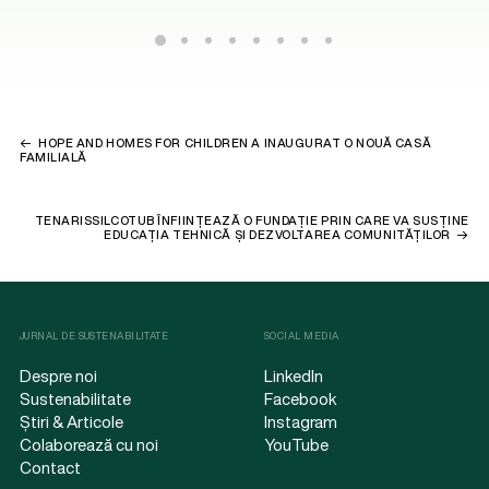
HOPE AND HOMES FOR CHILDREN A INAUGURAT O NOUĂ CASĂ
FAMILIALĂ
TENARISSILCOTUB ÎNFIINȚEAZĂ O FUNDAȚIE PRIN CARE VA SUSȚINE
EDUCAȚIA TEHNICĂ ȘI DEZVOLTAREA COMUNITĂȚILOR
JURNAL DE SUSTENABILITATE
SOCIAL MEDIA
Despre noi
LinkedIn
Sustenabilitate
Facebook
Știri & Articole
Instagram
Colaborează cu noi
YouTube
Contact