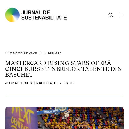
SUSTENABILITATE
ȘTIRI
11 DECEMBRIE 2025
•
2 MINUTE
OPINII
MASTERCARD RISING STARS OFERĂ
CINCI BURSE TINERELOR TALENTE DIN
ESG
BASCHET
LEGISLAȚIE
JURNAL DE SUSTENABILITATE
•
ȘTIRI
BUNE PRACTICI
COMPANII SUSTENABILE