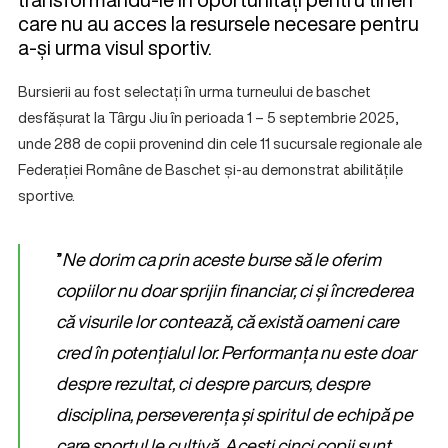
care nu au acces la resursele necesare pentru
a-și urma visul sportiv.
Bursierii au fost selectați în urma turneului de baschet
desfășurat la Târgu Jiu în perioada 1 – 5 septembrie 2025,
unde 288 de copii provenind din cele 11 sucursale regionale ale
Federației Române de Baschet și-au demonstrat abilitățile
sportive.
”
Ne dorim ca prin aceste burse să le oferim
copiilor nu doar sprijin financiar, ci și încrederea
că visurile lor contează, că există oameni care
cred în potențialul lor. Performanța nu este doar
despre rezultat, ci despre parcurs, despre
disciplina, perseverența și spiritul de echipă pe
care sportul le cultivă. Acești cinci copii sunt