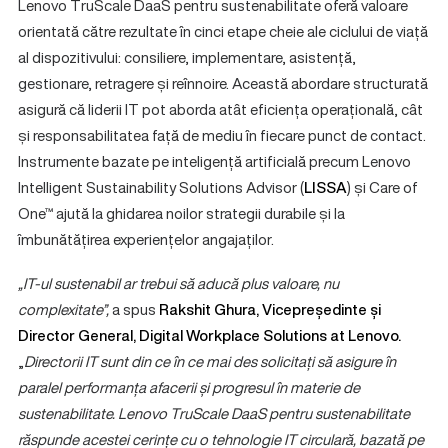
Lenovo TruScale DaaS pentru sustenabilitate oferă valoare
orientată către rezultate în cinci etape cheie ale ciclului de viață
al dispozitivului: consiliere, implementare, asistență,
gestionare, retragere și reînnoire. Această abordare structurată
asigură că liderii IT pot aborda atât eficiența operațională, cât
și responsabilitatea față de mediu în fiecare punct de contact.
Instrumente bazate pe inteligență artificială precum Lenovo
Intelligent Sustainability Solutions Advisor (
LISSA
) și Care of
One™ ajută la ghidarea noilor strategii durabile și la
îmbunătățirea experiențelor angajaților.
„IT-ul sustenabil ar trebui să aducă plus valoare, nu
complexitate”,
a spus
Rakshit Ghura, Vicepreședinte și
Director General, Digital Workplace Solutions at Lenovo.
„
Directorii IT sunt din ce în ce mai des solicitați să asigure în
paralel performanța afacerii și progresul în materie de
sustenabilitate. Lenovo TruScale DaaS pentru sustenabilitate
răspunde acestei cerințe cu o tehnologie IT circulară, bazată pe