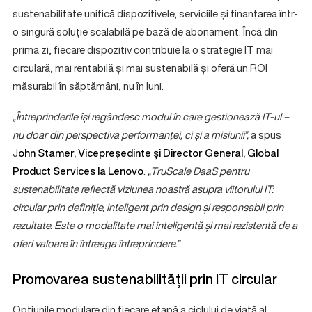
sustenabilitate unifică dispozitivele, serviciile și finanțarea într-
o singură soluție scalabilă pe bază de abonament. Încă din
prima zi, fiecare dispozitiv contribuie la o strategie IT mai
circulară, mai rentabilă și mai sustenabilă și oferă un ROI
măsurabil în săptămâni, nu în luni.
„Întreprinderile își regândesc modul în care gestionează IT-ul –
nu doar din perspectiva performanței, ci și a misiunii”,
a spus
J
ohn Stamer, Vicepreședinte și Director General, Global
Product Services la Lenovo
.
„TruScale DaaS pentru
sustenabilitate reflectă viziunea noastră asupra viitorului IT:
circular prin definiție, inteligent prin design și responsabil prin
rezultate. Este o modalitate mai inteligentă și mai rezistentă de a
oferi valoare în întreaga întreprindere.”
Promovarea sustenabilității prin IT circular
Opțiunile modulare din fiecare etapă a ciclului de viață al