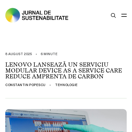
SUSTENABILITATE
ȘTIRI
8 AUGUST 2025
•
6 MINUTE
OPINII
LENOVO LANSEAZĂ UN SERVICIU
MODULAR DEVICE AS A SERVICE CARE
ESG
REDUCE AMPRENTA DE CARBON
LEGISLAȚIE
CONSTANTIN POPESCU
•
TEHNOLOGIE
BUNE PRACTICI
COMPANII SUSTENABILE