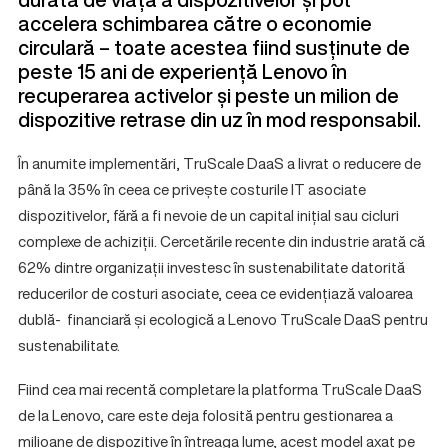
accelera schimbarea către o economie
circulară – toate acestea fiind susținute de
peste 15 ani de experiență Lenovo în
recuperarea activelor și peste un milion de
dispozitive retrase din uz în mod responsabil.
În anumite implementări, TruScale DaaS a livrat o reducere de
până la 35% în ceea ce privește costurile IT asociate
dispozitivelor, fără a fi nevoie de un capital inițial sau cicluri
complexe de achiziții. Cercetările recente din industrie arată că
62% dintre organizații investesc în sustenabilitate datorită
reducerilor de costuri asociate, ceea ce evidențiază valoarea
dublă- financiară și ecologică a Lenovo TruScale DaaS pentru
sustenabilitate.
Fiind cea mai recentă completare la platforma TruScale DaaS
de la Lenovo, care este deja folosită pentru gestionarea a
milioane de dispozitive în întreaga lume, acest model axat pe