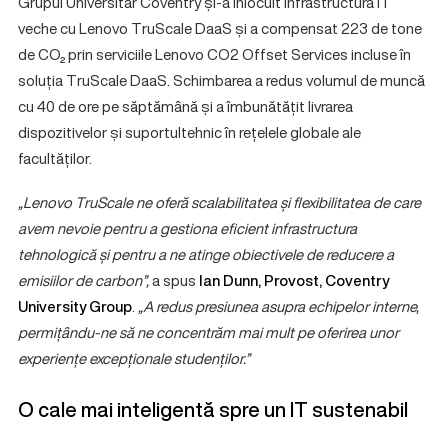
Grupul Universitar Coventry și-a înlocuit infrastructura IT
veche cu Lenovo TruScale DaaS și a compensat 223 de tone
de CO₂ prin serviciile Lenovo CO2 Offset Services incluse în
soluția TruScale DaaS. Schimbarea a redus volumul de muncă
cu 40 de ore pe săptămână și a îmbunătățit livrarea
dispozitivelor și suportultehnic în rețelele globale ale
facultăților.
„Lenovo TruScale ne oferă scalabilitatea și flexibilitatea de care
avem nevoie pentru a gestiona eficient infrastructura
tehnologică și pentru a ne atinge obiectivele de reducere a
emisiilor de carbon”,
a spus
Ian Dunn, Provost, Coventry
University Group
.
„A redus presiunea asupra echipelor interne,
permițându-ne să ne concentrăm mai mult pe oferirea unor
experiențe excepționale studenților.”
O cale mai inteligentă spre un IT sustenabil