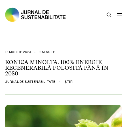
SUSTENABILITATE
ȘTIRI
13 MARTIE 2023
•
2 MINUTE
OPINII
KONICA MINOLTA. 100% ENERGIE
REGENERABILĂ FOLOSITĂ PÂNĂ ÎN
ESG
2050
LEGISLAȚIE
JURNAL DE SUSTENABILITATE
•
ȘTIRI
BUNE PRACTICI
COMPANII SUSTENABILE