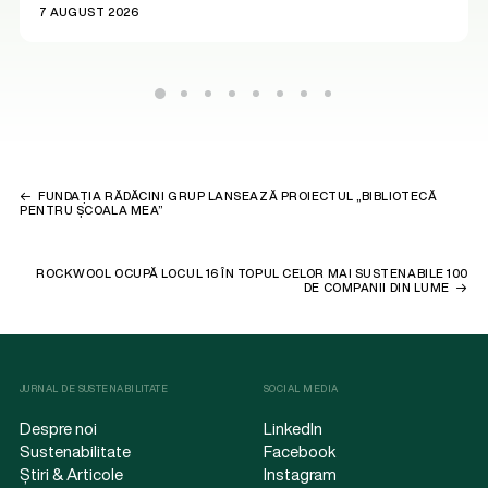
7 AUGUST 2026
FUNDAȚIA RĂDĂCINI GRUP LANSEAZĂ PROIECTUL „BIBLIOTECĂ
PENTRU ȘCOALA MEA”
ROCKWOOL OCUPĂ LOCUL 16 ÎN TOPUL CELOR MAI SUSTENABILE 100
DE COMPANII DIN LUME
JURNAL DE SUSTENABILITATE
SOCIAL MEDIA
Despre noi
LinkedIn
Sustenabilitate
Facebook
Știri & Articole
Instagram