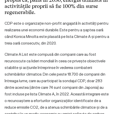
propus ca, până în 2050, energia utilizată în
activitățile proprii să fie 100% din surse
regenerabile.
CDP este o organizație non-profit angajată în activități pentru
realizarea unei economii durabile. Este pentru a șaptea oară
când Konica Minolta este plasată pe lista Climate A și pentru a
treia oară consecutiv, din 2020.
Climate A List este compusă din companii care au fost
recunoscute ca lideri mondiali în ceea ce privește obiectivele
stabilite și acțiunile întreprinse în vederea combaterii
schimbărilor climatice. Din cele peste 18.700 de companii din
întreaga lume, care au participat la sondajul CDP, doar 283
dintre acestea (dintre care 74 sunt companii din Japonia) au
fost incluse pe lista Climate A, în 2022. Această integrare este
o recunoaștere a eforturilor organizațiilor identificate de a
reduce emisiile CO2, de a atenua schimbările climatice și de a
contribui la un mediu economic cu emisii scăzute de carbon.