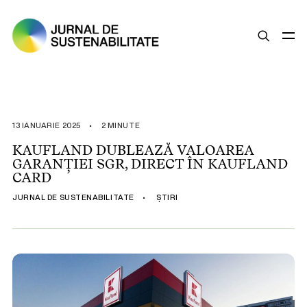
SUSTENABILITATE
ȘTIRI
13 IANUARIE 2025
•
2 MINUTE
OPINII
KAUFLAND DUBLEAZĂ VALOAREA
GARANȚIEI SGR, DIRECT ÎN KAUFLAND
ESG
CARD
LEGISLAȚIE
JURNAL DE SUSTENABILITATE
•
ȘTIRI
BUNE PRACTICI
COMPANII SUSTENABILE