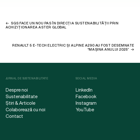
SGS FACE UN NOU PAS ÎN DIRECȚIA SUSTENABILITĂȚII PRIN
ACHIZIȚIONAREA ASTER GLOBAL
RENAULT 5 E-TECH ELECTRIC ȘI ALPINE A290 AU FOST DESEMNATE
“MAȘINA ANULUI 2025”
JURNAL DE SUSTENABILITATE
SOCIAL MEDIA
Despre noi
LinkedIn
Sustenabilitate
Facebook
Știri & Articole
Instagram
Colaborează cu noi
YouTube
Contact