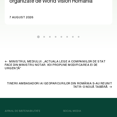
organizate de World Vision România
7 AUGUST 2026
MINISTRUL MEDIULUI: „ACTUALA LEGE A COMPANIILOR DE STAT
FACE DIN MINISTRU NOTAR. VOI PROPUNE MODIFICAREA EI DE
URGENȚĂ”
TINERII AMBASADORI AI GEOPARCURILOR DIN ROMÂNIA S-AU REUNIT
ÎNTR-O NOUĂ TABĂRĂ
JURNAL DE SUSTENABILITATE
SOCIAL MEDIA