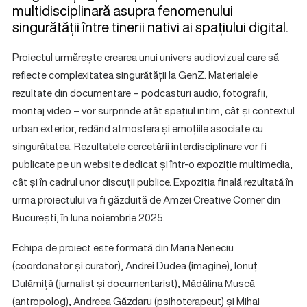
multidisciplinară asupra fenomenului
singurătății între tinerii nativi ai spațiului digital.
Proiectul urmărește crearea unui univers audiovizual care să
reflecte complexitatea singurătății la GenZ. Materialele
rezultate din documentare – podcasturi audio, fotografii,
montaj video – vor surprinde atât spațiul intim, cât și contextul
urban exterior, redând atmosfera și emoțiile asociate cu
singurătatea. Rezultatele cercetării interdisciplinare vor fi
publicate pe un website dedicat și într-o expoziție multimedia,
cât și în cadrul unor discuții publice. Expoziția finală rezultată în
urma proiectului va fi găzduită de Amzei Creative Corner din
București, în luna noiembrie 2025.
Echipa de proiect este formată din Maria Neneciu
(coordonator și curator), Andrei Dudea (imagine), Ionuț
Dulămiță (jurnalist și documentarist), Mădălina Muscă
(antropolog), Andreea Găzdaru (psihoterapeut) și Mihai