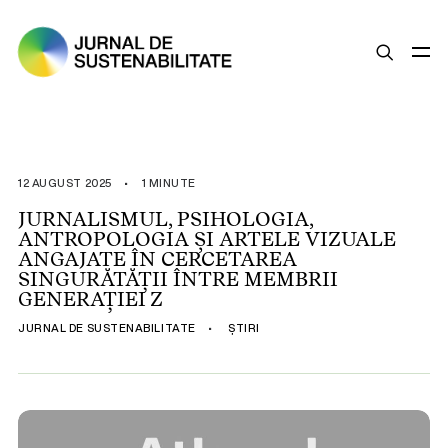
SUSTENABILITATE
ȘTIRI
12 AUGUST 2025
•
1 MINUTE
OPINII
JURNALISMUL, PSIHOLOGIA,
ANTROPOLOGIA ȘI ARTELE VIZUALE
ESG
ANGAJATE ÎN CERCETAREA
LEGISLAȚIE
SINGURĂTĂȚII ÎNTRE MEMBRII
GENERAȚIEI Z
BUNE PRACTICI
JURNAL DE SUSTENABILITATE
•
ȘTIRI
COMPANII SUSTENABILE