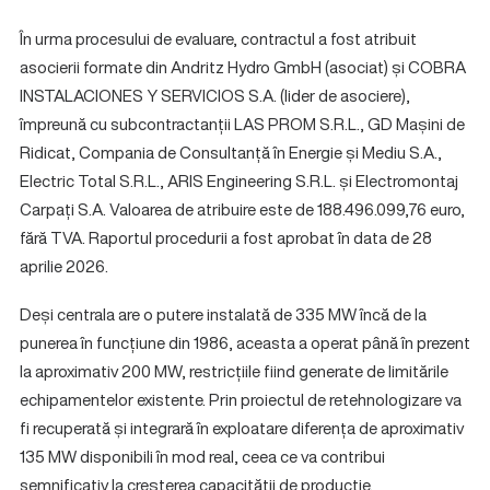
În urma procesului de evaluare, contractul a fost atribuit
asocierii formate din Andritz Hydro GmbH (asociat) și COBRA
INSTALACIONES Y SERVICIOS S.A. (lider de asociere),
împreună cu subcontractanții LAS PROM S.R.L., GD Mașini de
Ridicat, Compania de Consultanță în Energie și Mediu S.A.,
Electric Total S.R.L., ARIS Engineering S.R.L. și Electromontaj
Carpați S.A. Valoarea de atribuire este de 188.496.099,76 euro,
fără TVA. Raportul procedurii a fost aprobat în data de 28
aprilie 2026.
Deși centrala are o putere instalată de 335 MW încă de la
punerea în funcțiune din 1986, aceasta a operat până în prezent
la aproximativ 200 MW, restricțiile fiind generate de limitările
echipamentelor existente. Prin proiectul de retehnologizare va
fi recuperată și integrară în exploatare diferența de aproximativ
135 MW disponibili în mod real, ceea ce va contribui
semnificativ la creșterea capacității de producție.