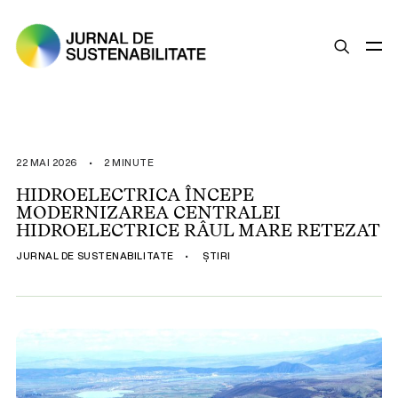
SUSTENABILITATE
ȘTIRI
22 MAI 2026
•
2 MINUTE
OPINII
HIDROELECTRICA ÎNCEPE
MODERNIZAREA CENTRALEI
ESG
HIDROELECTRICE RÂUL MARE RETEZAT
LEGISLAȚIE
JURNAL DE SUSTENABILITATE
•
ȘTIRI
BUNE PRACTICI
COMPANII SUSTENABILE