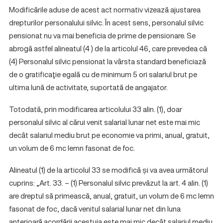
Modificările aduse de acest act normativ vizează ajustarea
drepturilor personalului silvic. În acest sens, personalul silvic
pensionat nu va mai beneficia de prime de pensionare. Se
abrogă astfel alineatul (4 ) de la articolul 46, care prevedea că
(4) Personalul silvic pensionat la vârsta standard beneficiază
de o gratificaţie egală cu de minimum 5 ori salariul brut pe
ultima lună de activitate, suportată de angajator.
Totodată, prin modificarea articolului 33 alin. (1), doar
personalul silvic al cărui venit salarial lunar net este mai mic
decât salariul mediu brut pe economie va primi, anual, gratuit,
un volum de 6 mc lemn fasonat de foc.
Alineatul (1) de la articolul 33 se modifică și va avea următorul
cuprins: „Art. 33. – (1) Personalul silvic prevăzut la art. 4 alin. (1)
are dreptul să primească, anual, gratuit, un volum de 6 mc lemn
fasonat de foc, dacă venitul salarial lunar net din luna
anterioară acordării acestuia este mai mic decât salariul mediu