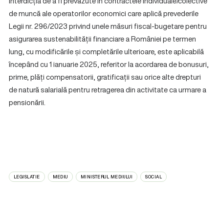
Interdicția de a fi prevăzute în contractele individuale/colective
de muncă ale operatorilor economici care aplică prevederile
Legii nr. 296/2023 privind unele măsuri fiscal-bugetare pentru
asigurarea sustenabilității financiare a României pe termen
lung, cu modificările și completările ulterioare, este aplicabilă
începând cu 1 ianuarie 2025, referitor la acordarea de bonusuri,
prime, plăți compensatorii, gratificații sau orice alte drepturi
de natură salarială pentru retragerea din activitate ca urmare a
pensionării.
LEGISLATIE
MEDIU
MINISTERUL MEDIULUI
SOCIAL