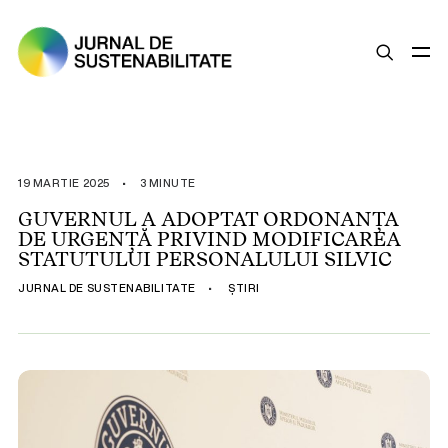
SUSTENABILITATE
ȘTIRI
19 MARTIE 2025
•
3 MINUTE
OPINII
GUVERNUL A ADOPTAT ORDONANȚA
DE URGENȚĂ PRIVIND MODIFICAREA
ESG
STATUTULUI PERSONALULUI SILVIC
LEGISLAȚIE
JURNAL DE SUSTENABILITATE
•
ȘTIRI
BUNE PRACTICI
COMPANII SUSTENABILE