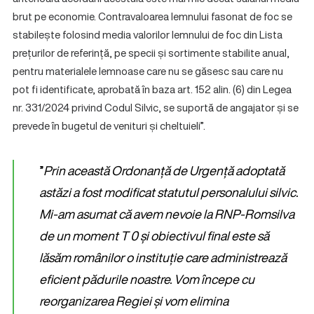
brut pe economie. Contravaloarea lemnului fasonat de foc se
stabilește folosind media valorilor lemnului de foc din Lista
prețurilor de referință, pe specii și sortimente stabilite anual,
pentru materialele lemnoase care nu se găsesc sau care nu
pot fi identificate, aprobată în baza art. 152 alin. (6) din Legea
nr. 331/2024 privind Codul Silvic, se suportă de angajator și se
prevede în bugetul de venituri și cheltuieli”.
”
Prin această Ordonanță de Urgență adoptată
astăzi a fost modificat statutul personalului silvic.
Mi-am asumat că avem nevoie la RNP-Romsilva
de un moment T 0 și obiectivul final este să
lăsăm românilor o instituție care administrează
eficient pădurile noastre. Vom începe cu
reorganizarea Regiei și vom elimina