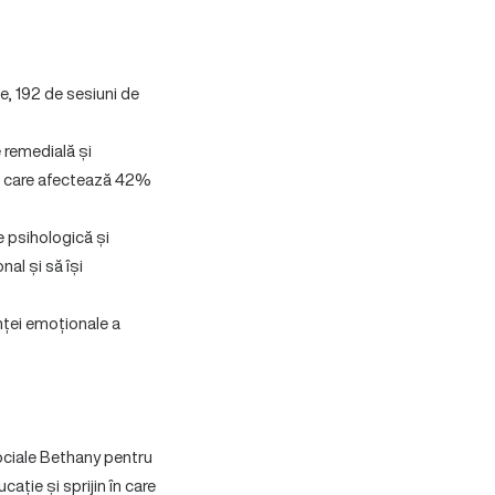
ie, 192 de sesiuni de
e remedială și
en care afectează 42%
e psihologică și
nal și să își
nței emoționale a
ociale Bethany pentru
ție și sprijin în care