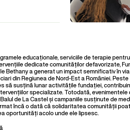
ogramele educaționale, serviciile de terapie pentru
intervențiile dedicate comunităților defavorizate, F
ale Bethany a generat un impact semnificativ în vi
ciari din Regiunea de Nord-Est a României. Peste
es să susțină lunar activitățile fundației, contribuin
ntervențiilor specializate. Totodată, evenimentele
Balul de La Castel și campaniile susținute de medi
irmat încă o dată că solidaritatea comunității po
rea oportunități acolo unde ele lipsesc.
ră