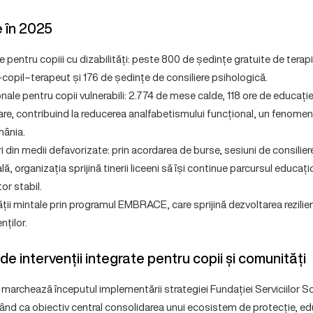
 în 2025
e pentru copiii cu dizabilități: peste 800 de ședințe gratuite de terap
copil–terapeut și 176 de ședințe de consiliere psihologică.
onale pentru copii vulnerabili: 2.774 de mese calde, 118 ore de educați
lare, contribuind la reducerea analfabetismului funcțional, un fenom
mânia.
i din medii defavorizate: prin acordarea de burse, sesiuni de consilier
ă, organizația sprijină tinerii liceeni să își continue parcursul educațio
or stabil.
ii mintale prin programul EMBRACE, care sprijină dezvoltarea rezilie
nților.
e intervenții integrate pentru copii și comunități
 marchează începutul implementării strategiei Fundației Serviciilor S
nd ca obiectiv central consolidarea unui ecosistem de protecție, educa