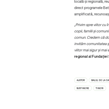
locală și regională, r
direct programele Betha
amplificată, recunoaș
„Privim spre viitor cu
copii, familii și comun
comun. Credem că doar
invităm comunitatea și 
viitor mai sigur și mai e
regional al Fundației
AJUTOR
BALUL DE LA C
SUSTINERE
TINERI