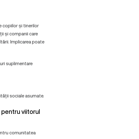
copiilor și tinerilor
ții și companii care
tării. Implicarea poate
turi suplimentare
ității sociale asumate.
entru viitorul
pentru comunitatea