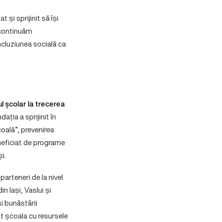
și sprijinit să își
e continuăm
incluziunea socială ca
ul școlar la trecerea
ația a sprijinit în
oală”, prevenirea
eficiat de programe
i.
parteneri de la nivel
in Iași, Vaslui și
și bunăstării
t școala cu resursele