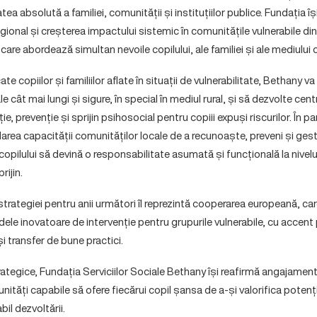
tea absolută a familiei, comunității și instituțiilor publice. Fundația 
 regional și creșterea impactului sistemic în comunitățile vulnerabile d
care abordează simultan nevoile copilului, ale familiei și ale mediului
e copiilor și familiilor aflate în situații de vulnerabilitate, Bethany v
 cât mai lungi și sigure, în special în mediul rural, și să dezvolte cent
, prevenție și sprijin psihosocial pentru copiii expuși riscurilor. În pa
area capacității comunităților locale de a recunoaște, preveni și gesti
copilului să devină o responsabilitate asumată și funcțională la nivelul 
rijin.
strategiei pentru anii următori îl reprezintă cooperarea europeană, ca
le inovatoare de intervenție pentru grupurile vulnerabile, cu accent 
i transfer de bune practici.
trategice, Fundația Serviciilor Sociale Bethany își reafirmă angajamentu
ități capabile să ofere fiecărui copil șansa de a-și valorifica potenți
abil dezvoltării.