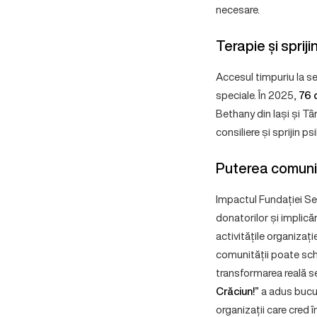
necesare.
Terapie și sprijin
Accesul timpuriu la se
speciale. În 2025,
76 
Bethany din Iași și Tâ
consiliere și sprijin ps
Puterea comunit
Impactul Fundației Ser
donatorilor și implică
activitățile organizaț
comunității poate sc
transformarea reală s
Crăciun!”
a adus bucur
organizații care cred î