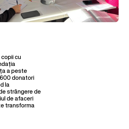
 copii cu
undația
ața a peste
 600 donatori
d la
 de strângere de
ul de afaceri
ate transforma