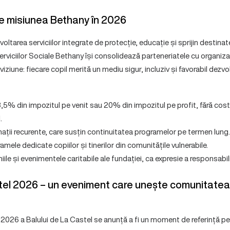
e misiunea Bethany în 2026
ltarea serviciilor integrate de protecție, educație și sprijin destinate 
Serviciilor Sociale Bethany își consolidează parteneriatele cu organiza
ziune: fiecare copil merită un mediu sigur, incluziv și favorabil dezvol
,5% din impozitul pe venit sau 20% din impozitul pe profit, fără cos
.
ații recurente, care susțin continuitatea programelor pe termen lung.
amele dedicate copiilor și tinerilor din comunitățile vulnerabile.
iile și evenimentele caritabile ale fundației, ca expresie a responsabil
tel 2026 – un eveniment care unește comunitatea p
 2026 a Balului de La Castel se anunță a fi un moment de referință 