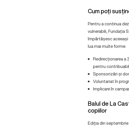
Cum poți susțin
Pentru a continua dezvo
vulnerabili, Fundația 
împărtășesc aceeași vi
lua mai multe forme:
Redirecționarea a 3
pentru contribuabil
Sponsorizări și don
Voluntariat în progr
Implicare în campan
Balul de La Cas
copiilor
Ediția din septembrie