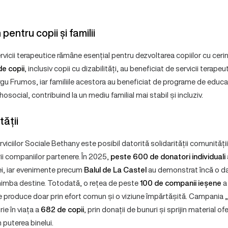
 pentru copii și familii
rvicii terapeutice rămâne esențial pentru dezvoltarea copiilor cu cer
de copii
, inclusiv copii cu dizabilități, au beneficiat de servicii terapeu
rgu Frumos, iar familiile acestora au beneficiat de programe de educa
ihosocial, contribuind la un mediu familial mai stabil și incluziv.
ății
viciilor Sociale Bethany este posibil datorită solidarității comunității
rii companiilor partenere. În 2025,
peste 600 de donatori individuali
iei, iar evenimente precum
Balul de La Castel
au demonstrat încă o da
himba destine. Totodată, o rețea de peste
100 de companii ieșene
a
e produce doar prin efort comun și o viziune împărtășită. Campania
ie în viața a
682 de copii
, prin donații de bunuri și sprijin material of
n puterea binelui.