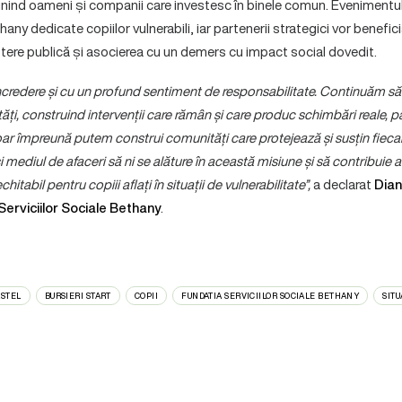
eunind oameni și companii care investesc în binele comun. Evenimentul 
ny dedicate copiilor vulnerabili, iar partenerii strategici vor beneficia
tere publică și asocierea cu un demers cu impact social dovedit.
 încredere și cu un profund sentiment de responsabilitate. Continuăm să
ități, construind intervenții care rămân și care produc schimbări reale, p
 împreună putem construi comunități care protejează și susțin fiecar
mediul de afaceri să ni se alăture în această misiune și să contribuie ac
chitabil pentru copiii aflați în situații de vulnerabilitate”,
a declarat
Dian
 Serviciilor Sociale Bethany
.
ASTEL
BURSIERI START
COPII
FUNDATIA SERVICIILOR SOCIALE BETHANY
SIT