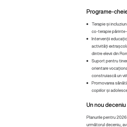
Programe-cheie
Terapie și incluziun
co-terapie părinte–
Intervenții educați
activități extrașco
dintre elevii din Ro
Suport pentru tiner
orientare vocațional
construiască un viit
Promovarea sănătăț
copiilor și adolesce
Un nou deceniu d
Planurile pentru 2026
următorul deceniu, avâ