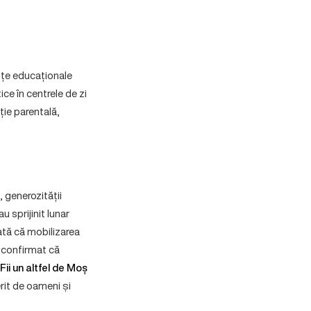
ințe educaționale
tice în centrele de zi
ție parentală,
, generozității
au sprijinit lunar
tă că mobilizarea
 confirmat că
„Fii un altfel de Moș
erit de oameni și