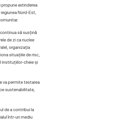
își propune extinderea
in regiunea Nord-Est,
 comunitar.
a continua să susțină
rele de zi ca nuclee
ralel, organizația
ona situațiile de risc,
instituțiilor-cheie și
re va permite testarea
pe sustenabilitate,
l de a contribui la
alul într-un mediu