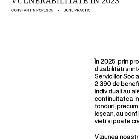
VULNERABILITATE ÎN 2025
CONSTANTIN POPESCU
•
BUNE PRACTICI
În 2025, prin pr
dizabilități și 
Serviciilor Soci
2.390 de benefi
individuali au al
continuitatea i
fonduri, precum 
ieșean, au conf
vieți și poate c
Viziunea noast