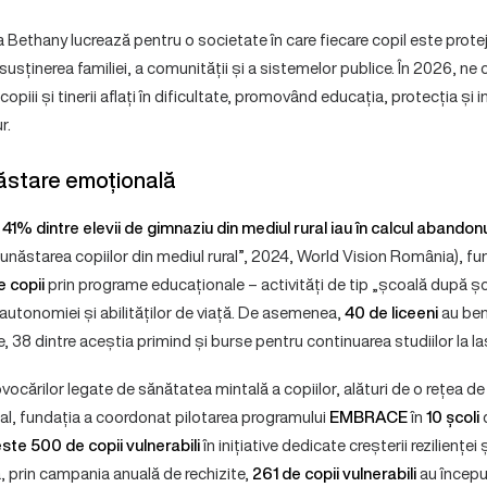
Bethany lucrează pentru o societate în care fiecare copil este protejat 
 susținerea familiei, a comunității și a sistemelor publice. În 2026, n
piii și tinerii aflați în dificultate, promovând educația, protecția și 
r.
ăstare emoțională
e
41% dintre elevii de gimnaziu din mediul rural iau în calcul abandon
unăstarea copiilor din mediul rural”, 2024, World Vision România), fund
 copii
prin programe educaționale – activități de tip „școală după șc
 autonomiei și abilităților de viață. De asemenea,
40 de liceeni
au ben
 38 dintre aceștia primind și burse pentru continuarea studiilor la Iaș
ocărilor legate de sănătatea mintală a copiilor, alături de o rețea de 
nal, fundația a coordonat pilotarea programului
EMBRACE
în
10 școli
d
ste 500 de copii vulnerabili
în inițiative dedicate creșterii rezilienței 
 prin campania anuală de rechizite,
261 de copii vulnerabili
au începu