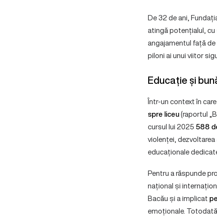
De 32 de ani, Fundația 
atingă potențialul, cu
angajamentul față de co
piloni ai unui viitor sigu
Educație și bun
Într-un context în car
spre liceu
(raportul „B
cursul lui 2025
588 de
violenței, dezvoltarea
educaționale dedicate,
Pentru a răspunde prov
național și internațio
Bacău și a implicat
pe
emoționale. Totodată,