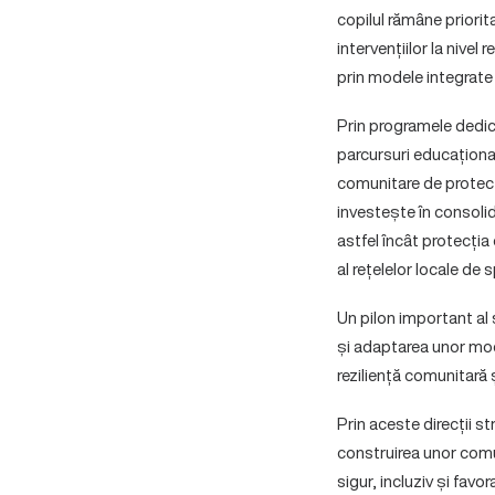
copilul rămâne priorita
intervențiilor la nivel
prin modele integrate 
Prin programele dedicat
parcursuri educaționale
comunitare de protecție
investește în consolid
astfel încât protecția 
al rețelelor locale de sp
Un pilon important al 
și adaptarea unor mode
reziliență comunitară ș
Prin aceste direcții s
construirea unor comun
sigur, incluziv și favor